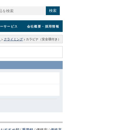
検索
ーサービス
会社概要
・採用情報
ィ
>
クライミング
>
カラビナ（安全環付き）
おすすめ順
/
重量軽
/
価格安
/
価格高