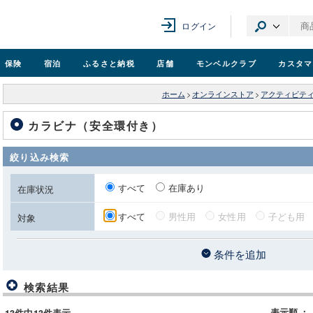
ログイン
保険
宿泊
ふるさと納税
店舗
モンベル
クラブ
カスタマ
ホーム
>
オンラインストア
>
アクティビテ
カラビナ（安全環付き）
絞り込み検索
すべて
在庫あり
在庫状況
すべて
男性用
女性用
子ども用
対象
条件を追加
検索結果
表示順
：