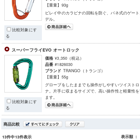
【重量】93g
ビレイ中のカラビナの回転を防ぐ、バネ式のゲート
デル。
比較対象にす
る
スーパーフライEVO オートロック
¥3,350（税込）
価格
#1826030
品番
TRANGO（トランゴ）
ブランド
【重量】55g
グローブをしたままでも操作がしやすいツイストロ
ナ。片手に収まるサイズで、高い操作性と軽量性を
ます。
比較対象にす
る
商品比較
表示順
：
13件中13件表示