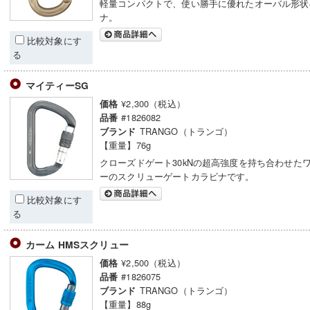
軽量コンパクトで、使い勝手に優れたオーバル形状
ナ。
比較対象にす
る
マイティーSG
¥2,300（税込）
価格
#1826082
品番
TRANGO（トランゴ）
ブランド
【重量】76g
クローズドゲート30kNの超高強度を持ち合わせた
ーのスクリューゲートカラビナです。
比較対象にす
る
カーム HMSスクリュー
¥2,500（税込）
価格
#1826075
品番
TRANGO（トランゴ）
ブランド
【重量】88g