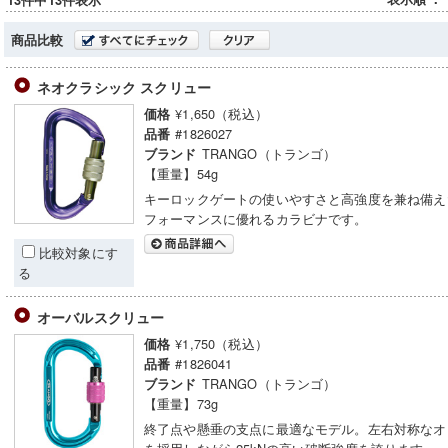
13件中13件表示
商品比較
ネオクラシック スクリュー
¥1,650（税込）
価格
#1826027
品番
TRANGO（トランゴ）
ブランド
【重量】54g
キーロックゲートの使いやすさと高強度を兼ね備え
フォーマンスに優れるカラビナです。
比較対象にす
る
オーバルスクリュー
¥1,750（税込）
価格
#1826041
品番
TRANGO（トランゴ）
ブランド
【重量】73g
終了点や懸垂の支点に最適なモデル。左右対称なオ