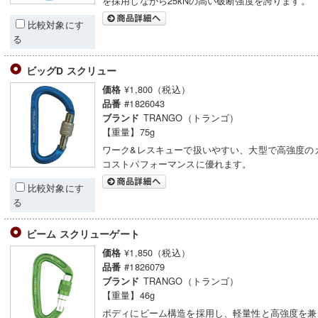
を採用しながら25kNの高い破断強度を誇ります。
比較対象にす
る
ビッグD スクリュー
¥1,800（税込）
価格
#1826043
品番
TRANGO（トランゴ）
ブランド
【重量】75g
ワーク&レスキューで扱いやすい、大型で高強度の
コストパフォーマンスに優れます。
比較対象にす
る
ビーム スクリューゲート
¥1,850（税込）
価格
#1826079
品番
TRANGO（トランゴ）
ブランド
【重量】46g
ボディにビーム構造を採用し、軽量性と高強度を兼