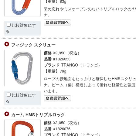
【重量】83g
閉め忘れやミスオープンのないトリプルロックのH
ナ。
比較対象にす
る
フィジック スクリュー
¥2,950（税込）
価格
#1826053
品番
TRANGO（トランゴ）
ブランド
【重量】79g
ロープの接地面をたっぷりと確保したHMSスクリ
ナ。ビーム（梁）構造によって優れた軽量性と強度
います。
比較対象にす
る
カーム HMSトリプルロック
¥3,050（税込）
価格
#1826076
品番
TRANGO（トランゴ）
ブランド