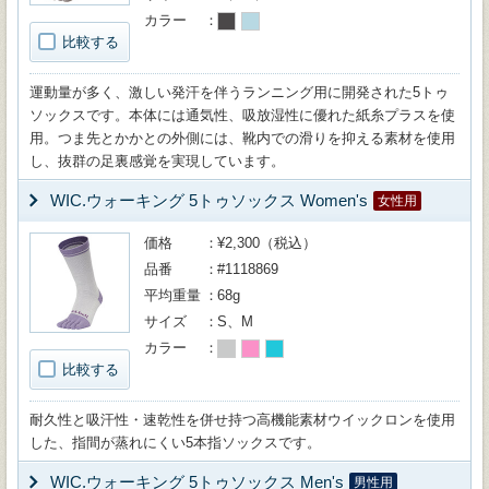
カラー
比較する
運動量が多く、激しい発汗を伴うランニング用に開発された5トゥ
ソックスです。本体には通気性、吸放湿性に優れた紙糸プラスを使
用。つま先とかかとの外側には、靴内での滑りを抑える素材を使用
し、抜群の足裏感覚を実現しています。
WIC.ウォーキング 5トゥソックス Women's
女性用
価格
¥2,300（税込）
品番
#1118869
平均重量
68g
サイズ
S、M
カラー
比較する
耐久性と吸汗性・速乾性を併せ持つ高機能素材ウイックロンを使用
した、指間が蒸れにくい5本指ソックスです。
WIC.ウォーキング 5トゥソックス Men's
男性用