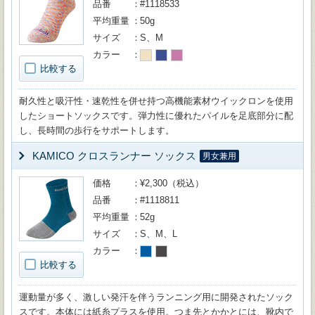
品番
#1118533
平均重量
50g
サイズ
S、M
カラー
比較する
耐久性と吸汗性・速乾性を併せ持つ高機能素材ウイックロンを使用
したショートソックスです。弾力性に優れたパイルを足底部分に配
し、長時間の歩行をサポートします。
KAMICO クロスランナー ソックス
男女兼用
価格
¥2,300（税込）
品番
#1118811
平均重量
52g
サイズ
S、M、L
カラー
比較する
運動量が多く、激しい発汗を伴うランニング用に開発されたソック
スです。本体には紙糸プラスを使用。つま先とかかとには、靴内で