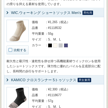
の滑りを抑える素材を使用しています。
WIC.ウォーキング ショートソックス Men's
男性用
価格
¥1,265（税込）
品番
#1118532
平均重量
55g
サイズ
S、M、L
カラー
比較する
耐久性と吸汗性・速乾性を併せ持つ高機能素材ウイックロンを使用
したショートソックスです。弾力性に優れたパイルを足底部分に配
し、長時間の歩行をサポートします。
KAMICO クロスランナー 5トゥソックス
男女兼用
価格
¥2,300（税込）
品番
#1118677
平均重量
57g
サイズ
S、M、L