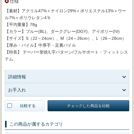
仕様
【素材】アクリル47%＋ナイロン29%＋ポリエステル13%＋ウー
ル7%＋ポリウレタン4％
【平均重量】78g
【カラー】ブルー(BL)、ダークグレー(DGY)、アイボリー(IV)
【サイズ】S（22～24cm）、M（24～26cm）、L（26～28cm）
【厚み・パイル】中厚手・足裏パイル
【特長】 テーパー形状/L字パターン/フルサポート・フィットシス
テム
詳細情報
お手入れ
比較する
チェックした商品を比較
この商品が属するカテゴリ