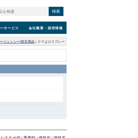
検索
ーサービス
会社概要
・採用情報
ージェンシー/防災用品
>
クマよけスプレー
おすすめ順
/
重量軽
/
価格安
/
価格高