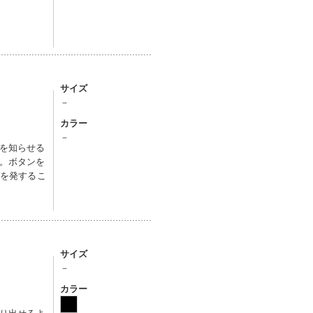
サイズ
－
カラー
－
を知らせる
。ボタンを
量を発するこ
サイズ
－
カラー
り出せるよ