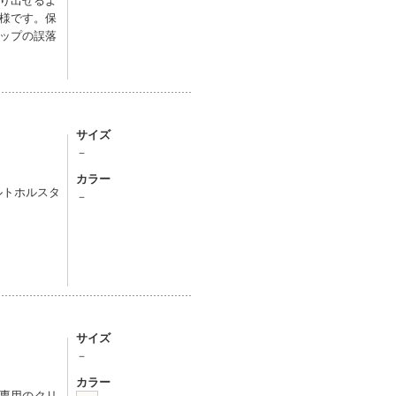
様です。保
ップの誤落
サイズ
－
カラー
ルトホルスタ
－
サイズ
－
カラー
L専用のクリ