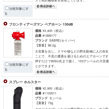
スで長距離噴射を実現しています。
比較対象にす
る
フロンティアーズマン ベアホーン 130dB
¥3,400（税込）
価格
#1899177
品番
SABRE(セイバー)
ブランド
【重量】86.2g
大音量を出し、クマや猪などの野生動物に人の存在
ことで、不意の遭遇を避けるためのエアホーンです
押すだけで805m先まで届く、130デシベルの大音
比較対象にす
とができます。
る
スプレー ホルスター
¥2,900（税込）
価格
#1133511
品番
モンベル
ブランド
【重量】73g
クマよけスプレーなどの携行用ホルスター。すぐ取