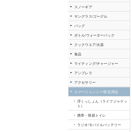
スノーギア
サングラス/ゴーグル
バッグ
ボトル/ウォーターパック
クックウエア/火器
食品
ライティング/チャージャー
アンブレラ
アクセサリー
エマージェンシー/防災用品
浮くっしょん（ライフジャケッ
ト）
携帯・簡易トイレ
ラジオ/モバイルバッテリー