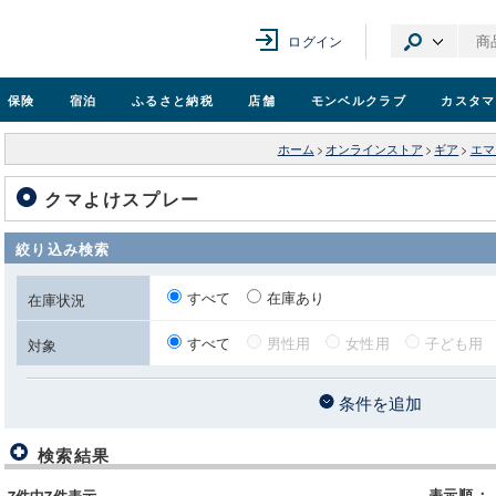
ログイン
保険
宿泊
ふるさと納税
店舗
モンベル
クラブ
カスタマ
ホーム
>
オンラインストア
>
ギア
>
エマ
クマよけスプレー
絞り込み検索
すべて
在庫あり
在庫状況
すべて
男性用
女性用
子ども用
対象
条件を追加
検索結果
表示順
：