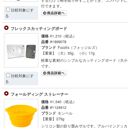
するだけで柄を取り外すことができ、コンパクトに
行できます。
比較対象にす
る
フレックスカッティングボード
¥1,210（税込）
価格
#1899078
品番
Fozzils（フォッジルズ）
ブランド
【重量】（大）35g、（小）17g
軽量な素材のシンプルなカッティングボード（大小
です。
比較対象にす
る
フォールディング ストレーナー
¥1,540（税込）
価格
#1124912
品番
モンベル
ブランド
【重量】275g
シリコン製の折り畳みザルです。アルパインクッカ