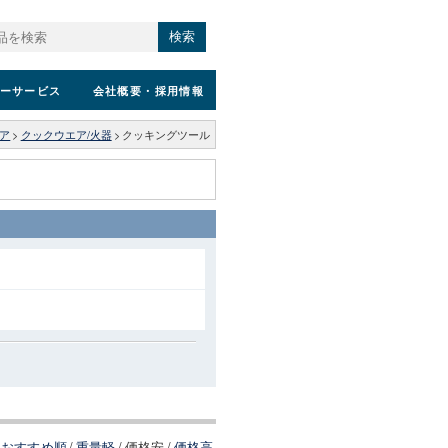
検索
ーサービス
会社概要
・採用情報
ア
>
クックウエア/火器
>
クッキングツール
おすすめ順
/
重量軽
/
価格安
/
価格高