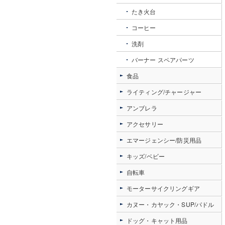
たき火台
コーヒー
洗剤
バーナー スペアパーツ
食品
ライティング/チャージャー
アンブレラ
アクセサリー
エマージェンシー/防災用品
キッズ/ベビー
自転車
モーターサイクリングギア
カヌー・カヤック・SUP/パドル
ドッグ・キャット用品