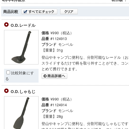
4件中4件表示
商品比較
O.D.レードル
¥990（税込）
価格
#1124913
品番
モンベル
ブランド
【重量】31g
登山やキャンプに便利な、分割可能なレードル（お
スライドするだけで柄を取り外すことができ、コン
とめて携行できます。
比較対象にす
る
O.D.しゃもじ
¥990（税込）
価格
#1124914
品番
モンベル
ブランド
【重量】28g
登山やキャンプに便利な、分割可能なしゃもじです