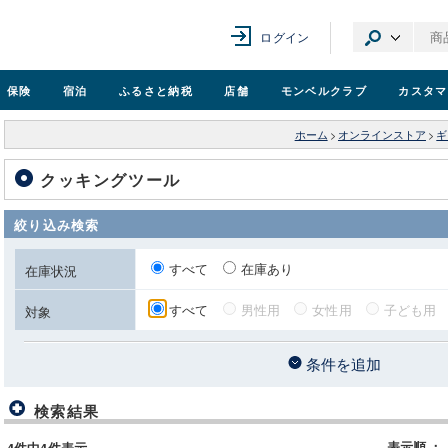
ログイン
保険
宿泊
ふるさと納税
店舗
モンベル
クラブ
カスタマ
ホーム
>
オンラインストア
>
ギ
クッキングツール
絞り込み検索
すべて
在庫あり
在庫状況
すべて
男性用
女性用
子ども用
対象
条件を追加
検索結果
表示順
：