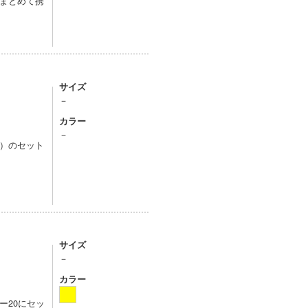
まとめて携
サイズ
－
カラー
－
）のセット
サイズ
－
カラー
ー20にセッ