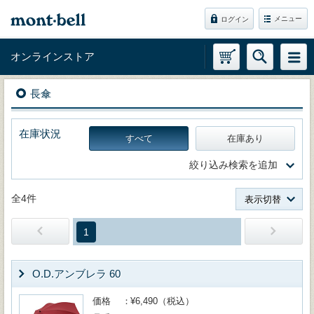
メニュー
ログイン
オンラインストア
長傘
在庫状況
すべて
在庫あり
絞り込み検索を追加
全4件
表示切替
1
O.D.アンブレラ 60
価格
¥6,490（税込）