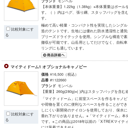
モンベル
ブランド
【本体重量】1.22kg（1.38kg）※本体重量はポー
す。（ ）内はペグ、張り綱、スタッフバッグを含
す。
極めて高い軽量・コンパクト性を実現したシングル
比較対象にす
造のテントです。生地には優れた防水透湿性と通気
る
ブリーズドライテックを使用。シンプルな構造で素
撤収が可能です。山岳用としてだけでなく、自転車
リングにも適しています。
マイティドーム1 オプショナルキャノピー
¥16,500（税込）
価格
#1122660
品番
モンベル
ブランド
【重量】260g(280g)※( )内はスタッフバッグを含
「マイティドーム」に前室スペースを作るキャノピ
や荷物を置くのに便利なスペースを作ることができ
しにくい新開発のナイロンを使用しており、保水に
比較対象にす
垂れ下がりがありません。※「マイティドーム」本
る
です。※この商品は2018年以前の「X-TREKマイ
には装着できません。