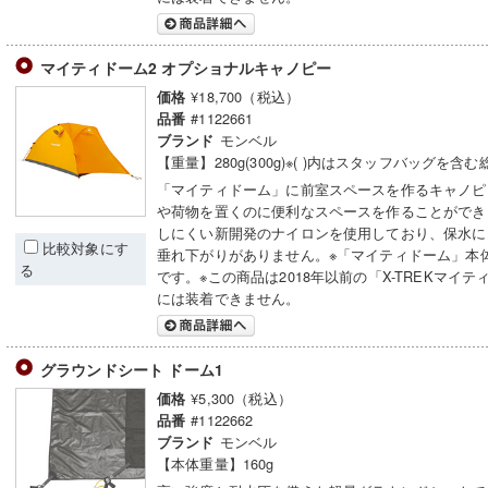
マイティドーム2 オプショナルキャノピー
¥18,700（税込）
価格
#1122661
品番
モンベル
ブランド
【重量】280g(300g)※( )内はスタッフバッグを含
「マイティドーム」に前室スペースを作るキャノピ
や荷物を置くのに便利なスペースを作ることができ
しにくい新開発のナイロンを使用しており、保水に
比較対象にす
垂れ下がりがありません。※「マイティドーム」本
る
です。※この商品は2018年以前の「X-TREKマイ
には装着できません。
グラウンドシート ドーム1
¥5,300（税込）
価格
#1122662
品番
モンベル
ブランド
【本体重量】160g