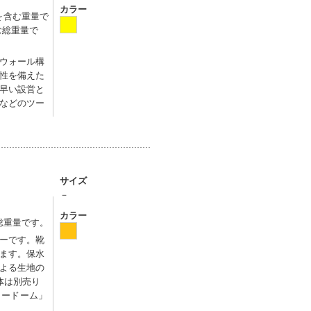
カラー
ルを含む重量で
む総重量で
ウォール構
性を備えた
早い設営と
などのツー
サイズ
－
カラー
む総重量です。
ーです。靴
ます。保水
よる生地の
体は別売り
ティードーム」