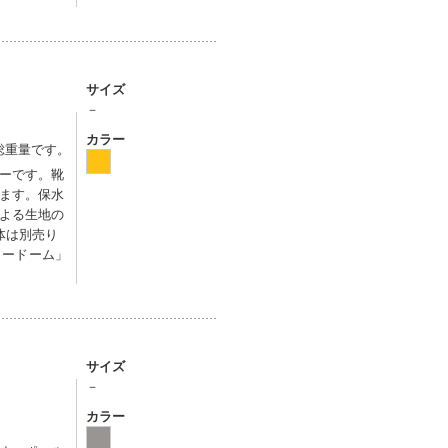
サイズ
－
カラー
む総重量です。
ーです。靴
ます。保水
よる生地の
体は別売り
ティードーム」
サイズ
－
カラー