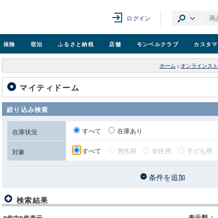
ログイン
保険
宿泊
ふるさと納税
店舗
モンベル
クラブ
カスタマ
ホーム
>
オンラインスト
マイティドーム
絞り込み検索
すべて
在庫あり
在庫状況
すべて
男性用
女性用
子ども用
対象
条件を追加
検索結果
表示順
：