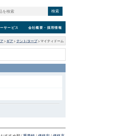
検索
ーサービス
会社概要
・採用情報
ア
>
ギア
>
テント/タープ
>
マイティドーム
おすすめ順
/
重量軽
/
価格安
/
価格高