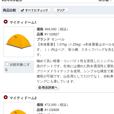
9件中9件表示
商品比較
マイティドーム1
¥66,000（税込）
価格
#1122827
品番
モンベル
ブランド
【本体重量】1.07kg（1.23kg）※本体重量はポー
す。（ ）内はペグ、張り綱、スタッフバッグを含
す。
極めて高い軽量・コンパクト性を実現したシングル
比較対象にす
造のテントです。生地には優れた防水透湿性と通気
る
ブリーズドライテックを使用。シンプルな構造で素
撤収が可能です。山岳用としてだけでなく、自転車
リングにも適しています。
マイティドーム2
¥72,000（税込）
価格
#1122828
品番