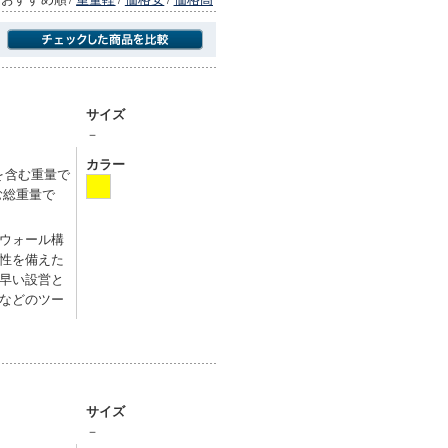
商品にのみフォーカスする
サイズ
－
カラー
ルを含む重量で
む総重量で
ウォール構
性を備えた
早い設営と
などのツー
サイズ
－