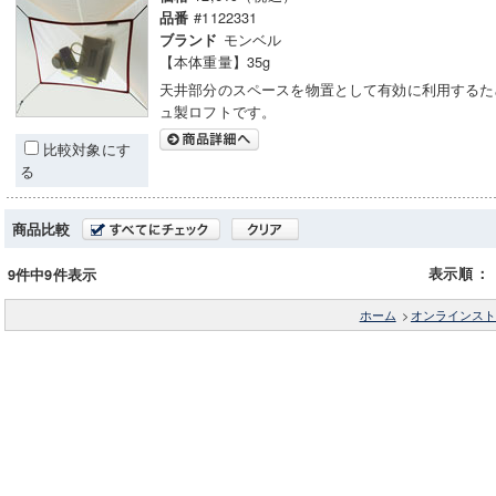
#1122331
品番
モンベル
ブランド
【本体重量】35g
天井部分のスペースを物置として有効に利用するた
ュ製ロフトです。
比較対象にす
る
商品比較
表示順
：
9件中9件表示
ホーム
>
オンラインスト