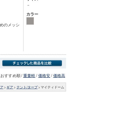
－
カラー
めのメッシ
おすすめ順
/
重量軽
/
価格安
/
価格高
ア
>
ギア
>
テント/タープ
>
マイティドーム