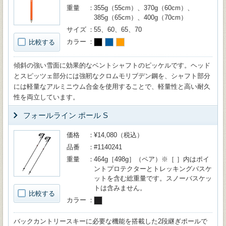
重量
355g（55cm）、370g（60cm）、
385g（65cm）、400g（70cm）
サイズ
55、60、65、70
カラー
比較する
傾斜の強い雪面に効果的なベントシャフトのピッケルです。ヘッド
とスピッツェ部分には強靭なクロムモリブデン鋼を、シャフト部分
には軽量なアルミニウム合金を使用することで、軽量性と高い耐久
性を両立しています。
フォールライン ポール S
価格
¥14,080（税込）
品番
#1140241
重量
464g［498g］（ペア）※［ ］内はポイ
ントプロテクターとトレッキングバスケ
ットを含む総重量です。スノーバスケッ
トは含みません。
比較する
カラー
バックカントリースキーに必要な機能を搭載した2段継ぎポールで