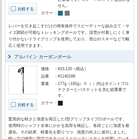
せん。
比較する
カラー
レバーを引き起こすだけの簡単操作でスピーディーな組み立て・サ
イズ調節が可能なトレッキングポールです。湿雪が付着しにくく凍
り付かないドライグリップを使用しており、登山やスキーなどで幅
広く使用できます。
アルパイン カーボンポール
価格
¥10,120（税込）
品番
#1140189
重量
177g（192g）※（ ）内はポイントプロ
テクターとバスケットを含む総重量で
す。
カラー
比較する
驚異的な軽さと強度を両立したI型グリップタイプのポールです。
使用時のシャフト全体にかかる負荷を検証し、各段ごとに強度を最
適化。その結果、軽量化を図りつつ、強度の向上に成功しました。
軽い力で確実に固定できるツイストロックシステムを採用していま