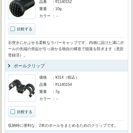
品番
#1140152
重量
10g
カラー
－
比較する
石突きにかぶせる柔軟なラバーキャップです。内側に設けた溝にポ
ールの先端の突起が引っ掛かる独自の構造で脱落を防ぎます（意匠
登録済）。
ポールクリップ
価格
¥314（税込）
品番
#1140154
重量
7g
カラー
－
比較する
収納時に便利な、2本のポールをまとめるためのクリップです。