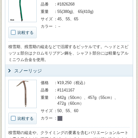
品番
#1826268
重量
55(380g)、 65(410g)
サイズ
45、55、65
カラー
－
比較する
積雪期、残雪期の縦走などで活躍するピッケルです。ヘッドとスピ
ッツェ部分はクロムモリブデン鋼を、シャフト部分には軽量なアル
ミニウム合金を使用。
スノーリッジ
価格
¥19,250（税込）
品番
#1141167
重量
442g（50cm）、457g（55cm）、
472g（60cm）
サイズ
50、55、60
カラー
比較する
積雪期の縦走や、クライミングの要素を含むバリエーションルート