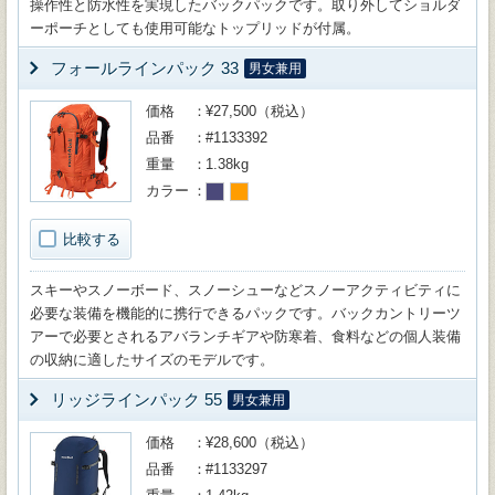
操作性と防水性を実現したバックパックです。取り外してショルダ
ーポーチとしても使用可能なトップリッドが付属。
フォールラインパック 33
男女兼用
価格
¥27,500（税込）
品番
#1133392
重量
1.38kg
カラー
比較する
スキーやスノーボード、スノーシューなどスノーアクティビティに
必要な装備を機能的に携行できるパックです。バックカントリーツ
アーで必要とされるアバランチギアや防寒着、食料などの個人装備
の収納に適したサイズのモデルです。
リッジラインパック 55
男女兼用
価格
¥28,600（税込）
品番
#1133297