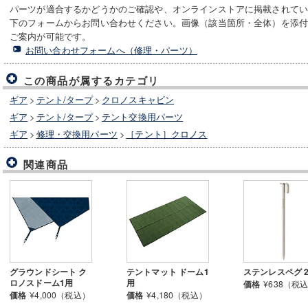
パーツが適合するかどうかのご確認や、オンラインストアに掲載されて
下のフォームからお問い合わせください。画像（該当箇所・全体）を添
ご案内が可能です。
お問い合わせフォームへ（修理・パーツ）
この商品が属するカテゴリ
ギア
>
テント/タープ
>
クロノスキャビン
ギア
>
テント/タープ
>
テント交換用パーツ
ギア
>
修理・交換用パーツ
>
［テント］クロノス
関連商品
グラウンドシート ク
テントマット ドーム1
ステンレスペグ 2
ロノスドーム1用
用
価格
¥638（税
価格
¥4,000（税込）
価格
¥4,180（税込）