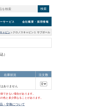
検索
ーサービス
会社概要
・採用情報
キャビン
>
クロノスキャビン１ サブポール
税込）
在庫状況
注文数
荷はありません
確保できない場合があります。
際の色と多少異なることがあります。
品・交換について