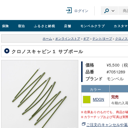
ログイン
保険
宿泊
ふるさと納税
店舗
モンベル
クラブ
カスタマ
ホーム
>
オンラインストア
>
ギア
>
テント/タープ
>
クロノス
クロノスキャビン１ サブポール
¥5,500（
価格
#7051289
品番
モンベル
ブランド
カラー
完売
MDGN
今期の入
在庫ありのものでも、商品が
カラーチップおよび写真は実
ご注文のキャンセルや返