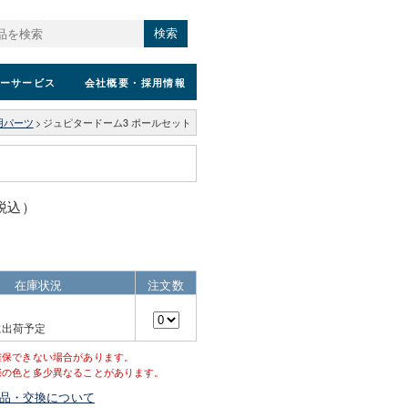
検索
ーサービス
会社概要
・採用情報
用パーツ
>
ジュピタードーム3 ポールセット
（税込）
在庫状況
注文数
に出荷予定
確保できない場合があります。
際の色と多少異なることがあります。
品・交換について