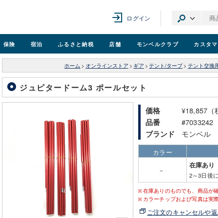
ログイン
保険
宿泊
ふるさと納税
店舗
モンベル
クラブ
カスタマ
ホーム
>
オンラインストア
>
ギア
>
テント/タープ
>
テント交換
ジュピタードーム3 ポールセット
¥18,857
価格
#7033242
品番
モンベル
ブランド
カラー
在庫あり
－
2～3日後
在庫ありのものでも、商品が
カラーチップおよび写真は実
ご注文のキャンセルや返