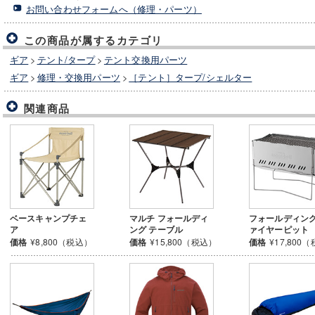
お問い合わせフォームへ（修理・パーツ）
この商品が属するカテゴリ
ギア
>
テント/タープ
>
テント交換用パーツ
ギア
>
修理・交換用パーツ
>
［テント］タープ/シェルター
関連商品
ベースキャンプチェ
マルチ フォールディ
フォールディング
ア
ング テーブル
ァイヤーピット
価格
¥8,800（税込）
価格
¥15,800（税込）
価格
¥17,800