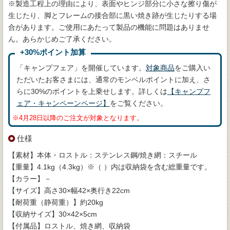
※製造工程上の理由により、表面やヒンジ部分に小さな擦り傷が
生じたり、脚とフレームの接合部に黒い焼き跡が生じたりする場
合があります。ご使用にあたって製品の機能に問題はありませ
ん。あらかじめご了承ください。
+30%ポイント加算
「キャンプフェア」を開催しています。
対象商品
をご購入い
ただいたお客さまには、通常のモンベルポイントに加え、さ
らに30%のポイントを上乗せします。詳しくは
【キャンプフ
ェア・キャンペーンページ】
をご覧ください。
※4月28日以降のご注文が対象となります。
仕様
【素材】本体・ロストル：ステンレス鋼/焼き網：スチール
【重量】4.1kg（4.3kg）※（ ）内は収納袋を含む総重量です。
【カラー】－
【サイズ】高さ30×幅42×奥行き22cm
【耐荷重（静荷重）】約20kg
【収納サイズ】30×42×5cm
【付属品】ロストル、焼き網、収納袋