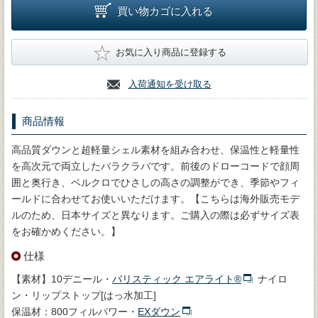
買い物カゴに入れる
★
お気に入り商品に登録する
入荷通知を受け取る
商品情報
高品質ダウンと超軽量シェル素材を組み合わせ、保温性と軽量性
を高次元で両立したバラクラバです。前後のドローコードで顔周
囲と奥行き、ベルクロでひさしの高さの調整ができ、季節やフィ
ールドに合わせてお使いいただけます。【こちらは海外販売モデ
ルのため、日本サイズと異なります。ご購入の際は必ずサイズ表
をお確かめください。】
仕様
【素材】10デニール・
バリスティック エアライト®
ナイロ
ン・リップストップ[はっ水加工]
保温材：800フィルパワー・
EXダウン