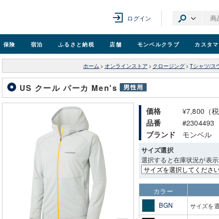
ログイン
保険
宿泊
ふるさと納税
店舗
モンベル
クラブ
カスタマ
ホーム
>
オンラインストア
>
クロージング
>
Tシャツ/ス
US クール パーカ Men's
¥7,800（
価格
#2304493
品番
モンベル
ブランド
サイズ選択
選択すると在庫状況が表示
カラー
BGN
サイズを