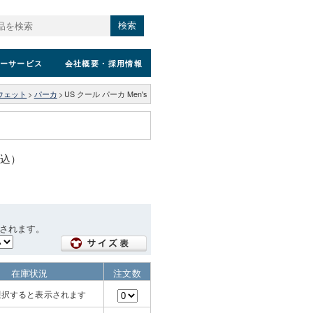
検索
ーサービス
会社概要
・採用情報
ウェット
>
パーカ
>
US クール パーカ Men's
税込）
されます。
在庫状況
注文数
選択すると表示されます