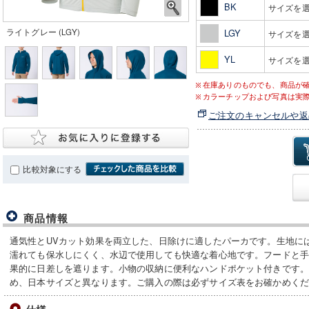
BK
サイズを
ライトグレー (LGY)
LGY
サイズを
YL
サイズを
在庫ありのものでも、商品が
カラーチップおよび写真は実
ご注文のキャンセルや返
比較対象にする
商品情報
通気性とUVカット効果を両立した、日除けに適したパーカです。生地に
濡れても保水しにくく、水辺で使用しても快適な着心地です。フードと
果的に日差しを遮ります。小物の収納に便利なハンドポケット付きです
め、日本サイズと異なります。ご購入の際は必ずサイズ表をお確かめく