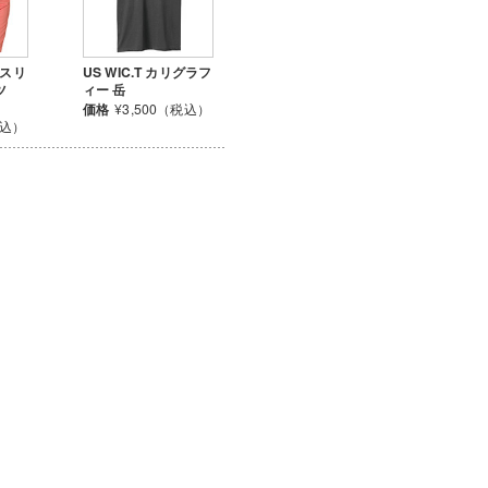
グスリ
US WIC.T カリグラフ
ツ
ィー 岳
価格
¥3,500（税込）
税込）