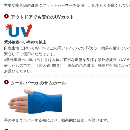
主要な接合部の縫製にフラットシーマーを使用し、肌あたりを良くして
アウトドアでも安心のUVカット
紫外線遮へい率90％以上
白色生地においても90％以上の高いレベルでのUVカット効果を備えてい
安心してご使用いただけます。
※紫外線遮へい率（％）とは人体に有害な影響を及ぼす紫外線波長（UV-A
表したものです。（最大値100％） 製品の色の濃淡、構造や仕様によ
お選びください。
クール パーカ のサムホール
手の甲までカバーする袖により、効果的に日差しを遮ります。