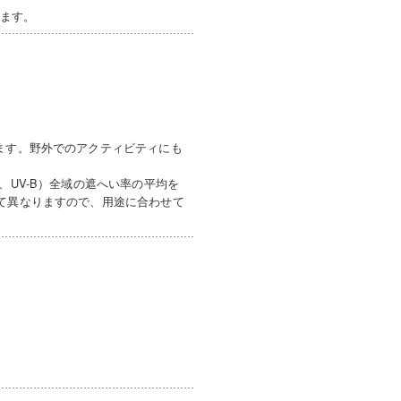
います。
ます。野外でのアクティビティにも
、UV-B）全域の遮へい率の平均を
って異なりますので、用途に合わせて