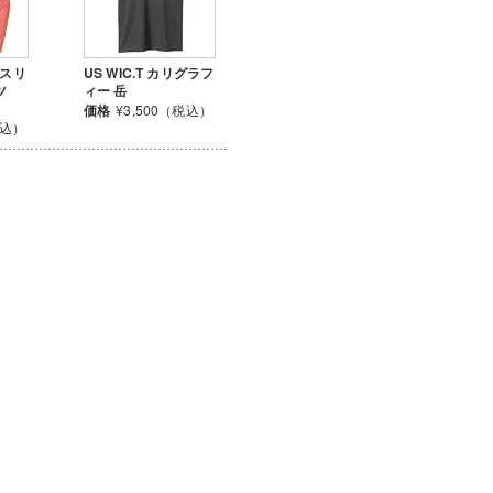
グスリ
US WIC.T カリグラフ
ツ
ィー 岳
価格
¥3,500（税込）
税込）