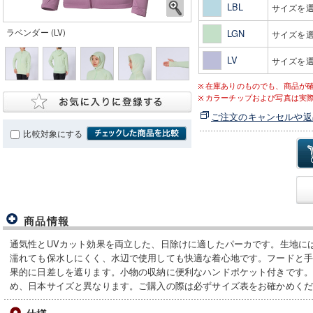
LBL
サイズを
ラベンダー (LV)
LGN
サイズを
LV
サイズを
在庫ありのものでも、商品が
カラーチップおよび写真は実
ご注文のキャンセルや返
比較対象にする
商品情報
通気性とUVカット効果を両立した、日除けに適したパーカです。生地に
濡れても保水しにくく、水辺で使用しても快適な着心地です。フードと
果的に日差しを遮ります。小物の収納に便利なハンドポケット付きです
め、日本サイズと異なります。ご購入の際は必ずサイズ表をお確かめく