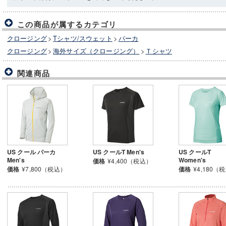
この商品が属するカテゴリ
クロージング
>
Tシャツ/スウェット
>
パーカ
クロージング
>
海外サイズ（クロージング）
>
Ｔシャツ
関連商品
US クール パーカ
US クールT Men's
US クールT
Men's
Women's
価格
¥4,400（税込）
価格
¥7,800（税込）
価格
¥4,180（