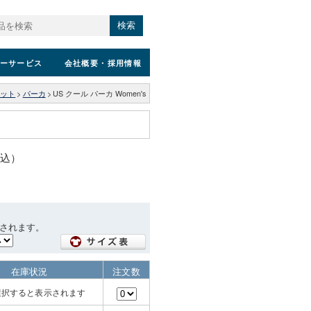
検索
ーサービス
会社概要
・採用情報
ェット
>
パーカ
>
US クール パーカ Women's
税込）
されます。
在庫状況
注文数
選択すると表示されます