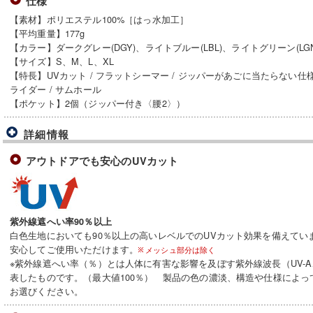
仕様
【素材】ポリエステル100%［はっ水加工］
【平均重量】177g
【カラー】ダークグレー(DGY)、ライトブルー(LBL)、ライトグリーン(LGN
【サイズ】S、M、L、XL
【特長】UVカット / フラットシーマー / ジッパーがあごに当たらない仕
ライダー / サムホール
【ポケット】2個（ジッパー付き〈腰2〉）
詳細情報
アウトドアでも安心のUVカット
紫外線遮へい率90％以上
白色生地においても90％以上の高いレベルでのUVカット効果を備えてい
安心してご使用いただけます。
メッシュ部分は除く
※紫外線遮へい率（％）とは人体に有害な影響を及ぼす紫外線波長（UV-A
表したものです。（最大値100％） 製品の色の濃淡、構造や仕様によ
お選びください。