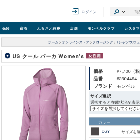
ログイン
保険
宿泊
ふるさと納税
店舗
モンベル
クラブ
カスタマ
ホーム
>
オンラインストア
>
クロージング
>
Tシャツ/スウ
US クール パーカ Women's
¥7,700（
価格
#2304494
品番
モンベル
ブランド
サイズ選択
選択すると在庫状況が表示
カラー
DGY
サイズを