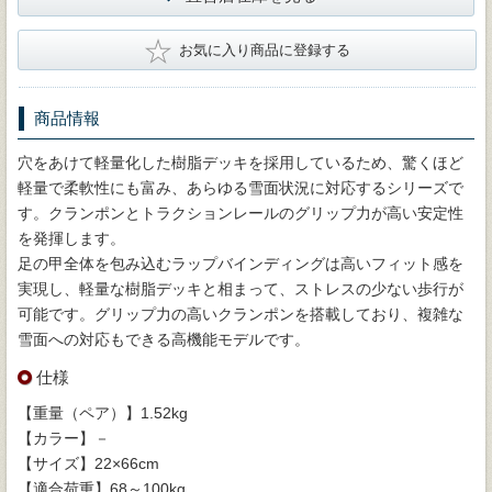
★
お気に入り商品に登録する
商品情報
穴をあけて軽量化した樹脂デッキを採用しているため、驚くほど
軽量で柔軟性にも富み、あらゆる雪面状況に対応するシリーズで
す。クランポンとトラクションレールのグリップ力が高い安定性
を発揮します。
足の甲全体を包み込むラップバインディングは高いフィット感を
実現し、軽量な樹脂デッキと相まって、ストレスの少ない歩行が
可能です。グリップ力の高いクランポンを搭載しており、複雑な
雪面への対応もできる高機能モデルです。
仕様
【重量（ペア）】1.52kg
【カラー】－
【サイズ】22×66cm
【適合荷重】68～100kg