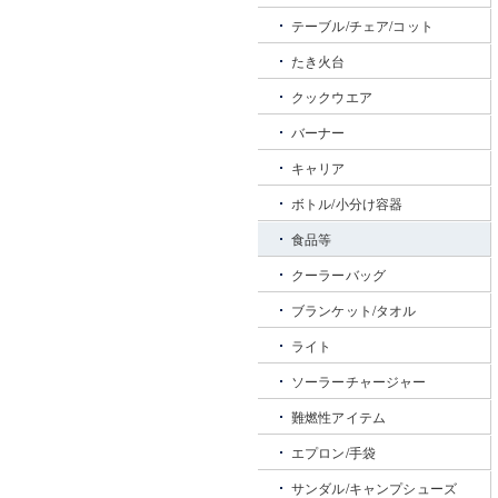
テーブル/チェア/コット
たき火台
クックウエア
バーナー
キャリア
ボトル/小分け容器
食品等
クーラーバッグ
ブランケット/タオル
ライト
ソーラーチャージャー
難燃性アイテム
エプロン/手袋
サンダル/キャンプシューズ