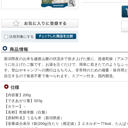
比較対象にする
商品情報
新潟県産のお米を越後山脈の伏流水で炊き上げた後に、急速乾燥（アル
うに仕上げたご飯です。お湯を注ぐだけで、簡単に炊きたてのようなふ
す。登山やキャンプへの携行はもちろん、非常時のための備蓄・保存用
自立するので食器不要で食べられます。スプーン付き。国内製造。
仕様
【内容量】200g
【できあがり量】520g
【カラー】－
【名称】乾燥米飯（白飯）
【原材料名】うるち米（新潟県産）
【栄養成分表示 1袋(200g)当たり（推定値）】エネルギー774cal、たんぱく