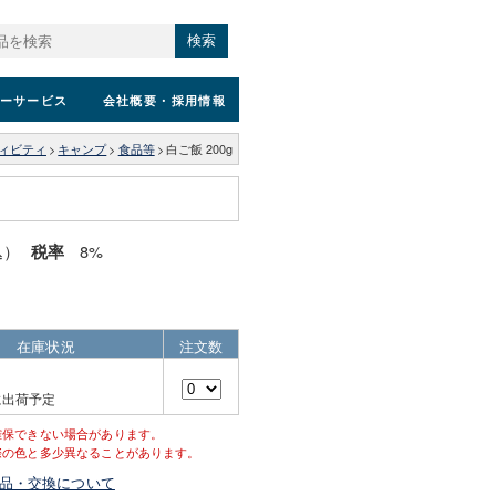
検索
ーサービス
会社概要
・採用情報
ィビティ
>
キャンプ
>
食品等
>
白ご飯 200g
込）
8%
税率
在庫状況
注文数
に出荷予定
確保できない場合があります。
際の色と多少異なることがあります。
品・交換について