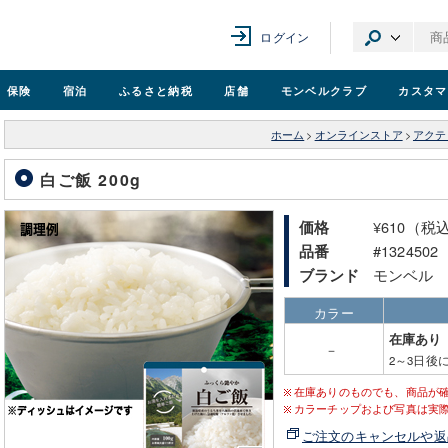
ログイン
保険
宿泊
ふるさと納税
店舗
モンベル
クラブ
カスタマ
ホーム
>
オンラインストア
>
アクテ
白ご飯 200g
¥610（税
価格
#1324502
品番
モンベル
ブランド
カラー
在庫あり
－
2～3日後
在庫ありのものでも、商品が
カラーチップおよび写真は実
ご注文のキャンセルや返