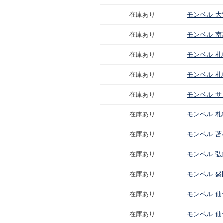
在庫あり
モンベル 
在庫あり
モンベル 
在庫あり
モンベル 
在庫あり
モンベル 札
在庫あり
モンベル 
在庫あり
モンベル 
在庫あり
モンベル 苫
在庫あり
モンベル 弘
在庫あり
モンベル 盛
在庫あり
モンベル 
在庫あり
モンベル 仙