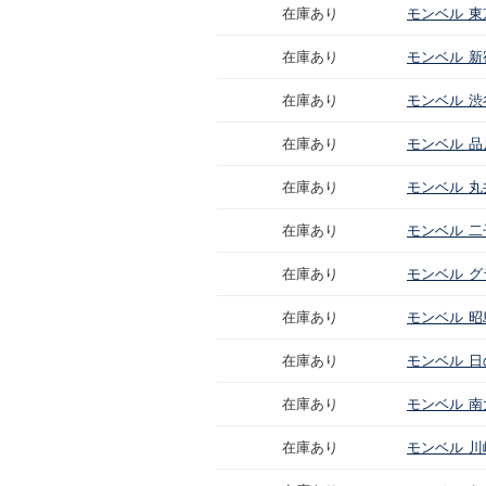
在庫あり
モンベル 
在庫あり
モンベル 
在庫あり
モンベル 渋
在庫あり
モンベル 品
在庫あり
モンベル 
在庫あり
モンベル 
在庫あり
モンベル 
在庫あり
モンベル 
在庫あり
モンベル 日
在庫あり
モンベル 南
在庫あり
モンベル 