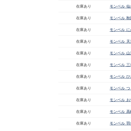
在庫あり
モンベル 仙
在庫あり
モンベル 
在庫あり
モンベル に
在庫あり
モンベル 天
在庫あり
モンベル 山
在庫あり
モンベル 三
在庫あり
モンベル 
在庫あり
モンベル つ
在庫あり
モンベル 
在庫あり
モンベル 高
在庫あり
モンベル 羽