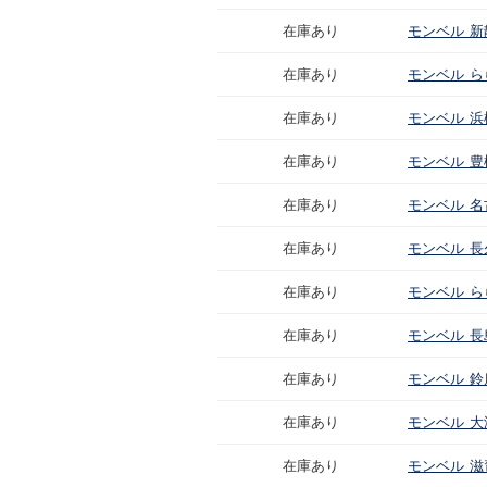
在庫あり
モンベル 新
在庫あり
モンベル 
在庫あり
モンベル 浜
在庫あり
モンベル 豊
在庫あり
モンベル 
在庫あり
モンベル 長
在庫あり
モンベル 
在庫あり
モンベル 長
在庫あり
モンベル 鈴
在庫あり
モンベル 大
在庫あり
モンベル 