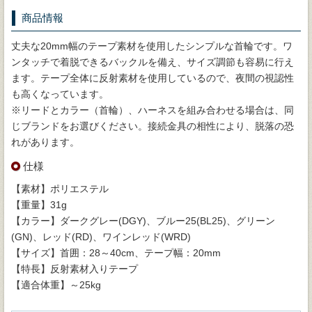
商品情報
丈夫な20mm幅のテープ素材を使用したシンプルな首輪です。ワ
ンタッチで着脱できるバックルを備え、サイズ調節も容易に行え
ます。テープ全体に反射素材を使用しているので、夜間の視認性
も高くなっています。
※リードとカラー（首輪）、ハーネスを組み合わせる場合は、同
じブランドをお選びください。接続金具の相性により、脱落の恐
れがあります。
仕様
【素材】ポリエステル
【重量】31g
【カラー】ダークグレー(DGY)、ブルー25(BL25)、グリーン
(GN)、レッド(RD)、ワインレッド(WRD)
【サイズ】首囲：28～40cm、テープ幅：20mm
【特長】反射素材入りテープ
【適合体重】～25kg