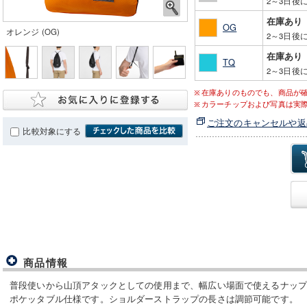
2～3日後
在庫あり
OG
オレンジ (OG)
2～3日後
在庫あり
TQ
2～3日後
在庫ありのものでも、商品が
カラーチップおよび写真は実
ご注文のキャンセルや返
比較対象にする
商品情報
普段使いから山頂アタックとしての使用まで、幅広い場面で使えるナッ
ポケッタブル仕様です。ショルダーストラップの長さは調節可能です。