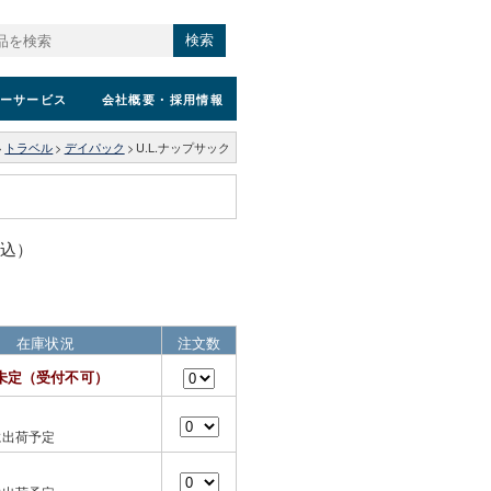
検索
ーサービス
会社概要
・採用情報
>
トラベル
>
デイパック
>
U.L.ナップサック
税込）
在庫状況
注文数
未定（受付不可）
に出荷予定