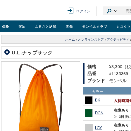
ログイン
保険
宿泊
ふるさと納税
店舗
モンベル
クラブ
カスタマ
ホーム
>
オンラインストア
>
アクティビティ
U.L.ナップサック
¥3,300（
価格
#1133369
品番
モンベル
ブランド
カラー
BK
入荷時期
在庫あり
DGN
2～3日後
在庫あり
LGY