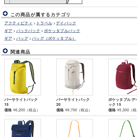
この商品が属するカテゴリ
アクティビティ
>
トラベル
>
デイパック
ギア
>
バックパック
>
ポケッタブルパック
ギア
>
バッグ
>
バッグ（ポケッタブル）
関連商品
バーサライトパック
バーサライトパック
ポケッタブル デ
15
20
ック 15
価格
¥6,200（税込）
価格
¥9,700（税込）
価格
¥5,300（