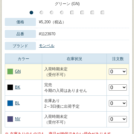
グリーン (GN)
価格
¥5,200（税込）
品番
#1123970
モンベル
ブランド
カラー
在庫状況
注文数
入荷時期未定
GN
（受付不可）
完売
BK
今期の入荷はありません
在庫あり
BL
2～3日後に出荷予定
入荷時期未定
NV
（受付不可）
※
在庫ありのものでも、商品が確保できない場合があります。