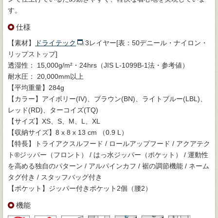
す。
仕様
【素材】
ドライテック
3レイヤー[表：50デニール・ナイロン・
リップストップ]
透湿性： 15,000g/m²・24hrs（JIS L-1099B-1法・参考値）
耐水圧： 20,000mm以上
【平均重量】284g
【カラー】アイボリー(IV)、ブラウン(BN)、ライトブルー(LBL)、
レッド(RD)、ターコイズ(TQ)
【サイズ】XS、S、M、L、XL
【収納サイズ】8 x 8 x 13 cm （0.9 L）
【特長】トライアクスルフード / ロールアップフード / アクアテク
ト®ジッパー（フロント） / はっ水ジッパー（ポケット） / 運動性
を高める独自のパターン / アルパインカフ / 裾の調節機能 / ネーム
タグ付き / スタッフバッグ付き
【ポケット】ジッパー付きポケット2個（腰2）
機能