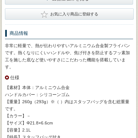
★
お気に入り商品に登録する
商品情報
非常に軽量で、熱が伝わりやすいアルミニウム合金製フライパン
です。熱くなりにくいハンドルや、焦げ付きを防止するフッ素加
工を施した底など使いやすさにこだわった機能を搭載していま
す。
仕様
【素材】本体：アルミニウム合金
ハンドルカバー：シリコーンゴム
【重量】260g（293g）※（ ）内はスタッフバッグを含む総重量
です。
【カラー】－
【サイズ】Φ21.8×6.6cm
【容量】2.1L
【特長】スタッフバッグ付き