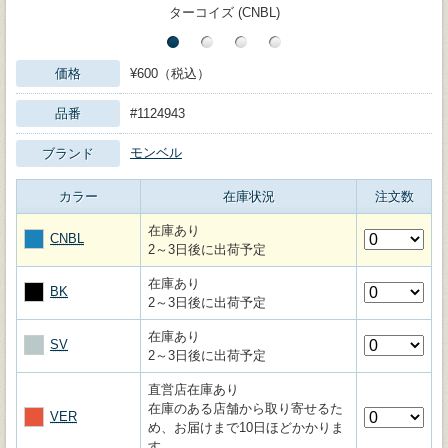
ターコイズ (CNBL)
価格
¥600（税込）
品番
#1124943
モンベル
ブランド
カラー
在庫状況
注文数
在庫あり
CNBL
2～3日後に出荷予定
在庫あり
BK
2～3日後に出荷予定
在庫あり
SV
2～3日後に出荷予定
直営店在庫あり
在庫のある店舗から取り寄せるた
VER
め、お届けまで10日ほどかかりま
す