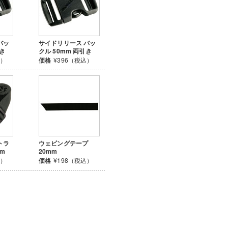
バッ
サイドリリース バッ
引き
クル 50mm 両引き
込）
価格
¥396（税込）
トラ
ウェビングテープ
cm
20mm
込）
価格
¥198（税込）