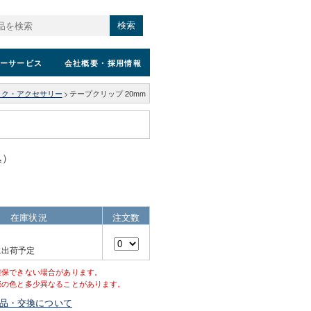
検索
ーサービス
会社概要
・採用情報
ック・アクセサリー
>
テープクリップ 20mm
込）
在庫状況
注文数
に出荷予定
確保できない場合があります。
際の色と多少異なることがあります。
品・交換について