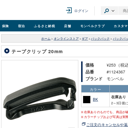
ログイン
保険
宿泊
ふるさと納税
店舗
モンベル
クラブ
カスタマ
ホーム
>
オンラインストア
>
ギア
>
バックパック
>
バックパ
テープクリップ 20mm
¥253（税
価格
#1124367
品番
モンベル
ブランド
カラー
在庫あり
BK
2～3日後
在庫ありのものでも、商品が
カラーチップおよび写真は実
ご注文のキャンセルや返