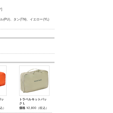
]
PU)、タン(TN)、イエロー(YL)
パッ
トラベルキットパッ
ク L
税込）
価格
¥2,800（税込）