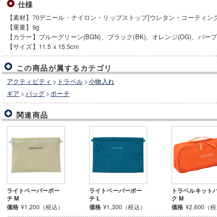
仕様
【素材】70デニール・ナイロン・リップストップ[ウレタン・コーティング
【重量】9g
【カラー】ブルーグリーン(BGN)、ブラック(BK)、オレンジ(OG)、パープル(
【サイズ】11.5 x 15.5cm
この商品が属するカテゴリ
アクティビティ
>
トラベル
>
小物入れ
ギア
>
バッグ
>
ポーチ
関連商品
ライトペーパーポー
ライトペーパーポー
トラベルキット
チ M
チ L
ク M
価格
¥1,200（税込）
価格
¥1,300（税込）
価格
¥2,600（