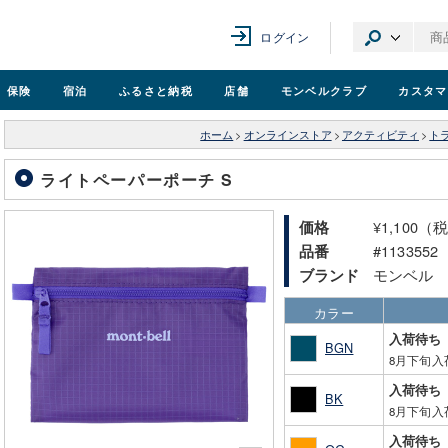
ログイン
保険
宿泊
ふるさと納税
店舗
モンベル
クラブ
カスタマ
ホーム
>
オンラインストア
>
アクティビティ
>
ト
ライトペーパーポーチ S
¥1,100（
価格
#1133552
品番
モンベル
ブランド
カラー
入荷待ち
BGN
8月下旬入
入荷待ち
BK
8月下旬入
入荷待ち