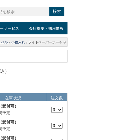
検索
ーサービス
会社概要
・採用情報
ラベル
>
小物入れ
>
ライトペーパーポーチ S
税込）
在庫状況
注文数
（受付可）
荷予定
（受付可）
荷予定
（受付可）