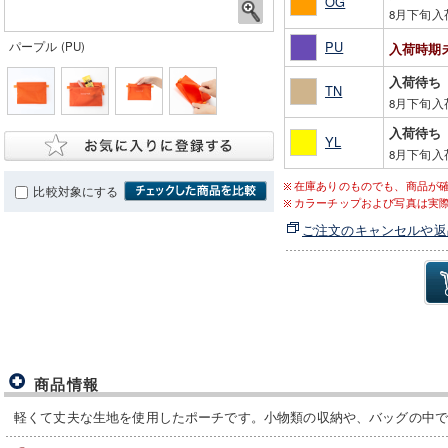
OG
8月下旬入
PU
パープル (PU)
入荷時期
入荷待ち
TN
8月下旬入
入荷待ち
YL
8月下旬入
在庫ありのものでも、商品が
比較対象にする
カラーチップおよび写真は実
ご注文のキャンセルや返
商品情報
軽くて丈夫な生地を使用したポーチです。小物類の収納や、バッグの中