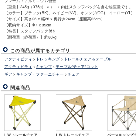
フレーム：アルミニウム合金
【重量】345g（375g） ※（ ）内はスタッフバッグを含む総重量です。
【カラー】ブラック(BK)、ネイビー(NV)、オレンジ(OG)、イエロー(YL)
【サイズ】高さ26 x 幅28 x 奥行き24cm（座面高26cm）
【収納サイズ】Φ7 x 35cm
【特長】スタッフバック付き
【耐荷重（静荷重）】約80kg
この商品が属するカテゴリ
アクティビティ
>
トレッキング
>
トレールチェア＆テーブル
アクティビティ
>
キャンプ
>
テーブル/チェア/コット
ギア
>
キャンプ・ファーニチャー
>
チェア
関連商品
L.W.トレールチェア
L.W.トレールチェア
ベースキャンプ