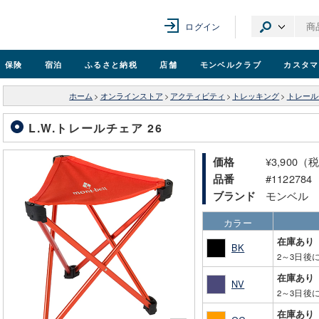
ログイン
保険
宿泊
ふるさと納税
店舗
モンベル
クラブ
カスタマ
ホーム
>
オンラインストア
>
アクティビティ
>
トレッキング
>
トレール
L.W.トレールチェア 26
¥3,900（
価格
#1122784
品番
モンベル
ブランド
カラー
在庫あり
BK
2～3日後
在庫あり
NV
2～3日後
在庫あり