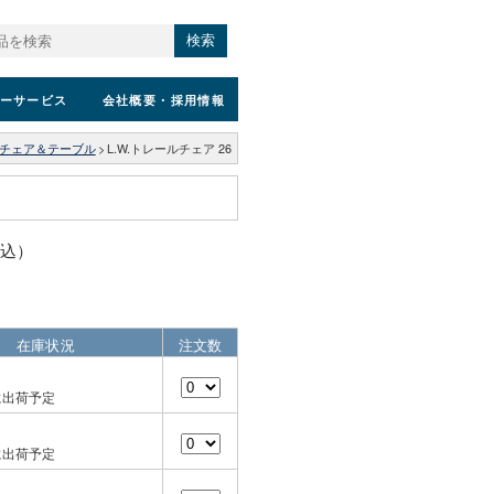
検索
ーサービス
会社概要
・採用情報
チェア＆テーブル
>
L.W.トレールチェア 26
税込）
在庫状況
注文数
に出荷予定
に出荷予定