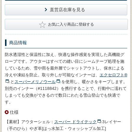
直営店在庫を見る
★
お気に入り商品に登録する
商品情報
防水透湿性と保温性に加え、快適な操作感覚を実現した高機能グ
ローブです。アウターはすべての縫い目にシームテープ処理を施
しているため、雪や雨を最外層でシャットアウトし、保水による
冷えや凍結を防止。取り外しが可能なインナーは、
エクセロフト®
と
スーパーメリノウール
を使用し、暖かさをキープします。
別売のインナー（#1118842）を携行することで、行動中に濡れて
しまっても交換ができるので数日にわたる雪山登山でも快適で
す。
仕様
【素材】アウターシェル：
スーパー ドライテック
3レイヤー
（手のひら）やぎ革[はっ水加工・ウォッシャブル加工]