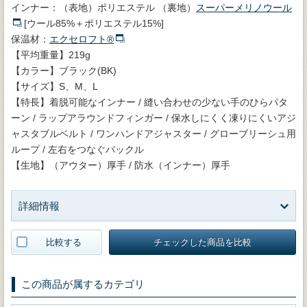
インナー：（表地）ポリエステル （裏地）
スーパーメリノウール
[ウール85%＋ポリエステル15%]
保温材：
エクセロフト®
【平均重量】219g
【カラー】ブラック(BK)
【サイズ】S、M、L
【特長】着脱可能なインナー / 縫い合わせの少ない手のひらパタ
ーン / ラップアラウンドフィンガー / 保水しにくく凍りにくいアジ
ャスタブルベルト / ワンハンドアジャスター / グローブリーシュ用
ループ / 左右をつなぐバックル
【生地】（アウター）厚手 / 防水（インナー）厚手
詳細情報
比較する
チェックした商品を比較
この商品が属するカテゴリ