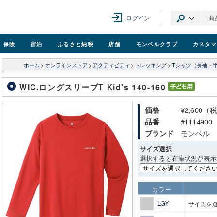
ログイン
保険
宿泊
ふるさと納税
店舗
モンベル
クラブ
カスタマ
ホーム
>
オンラインストア
>
アクティビティ
>
トレッキング
>
Tシャツ（長袖・
WIC.ロングスリーブT Kid's 140-160
¥2,600（
価格
#1114900
品番
モンベル
ブランド
サイズ選択
選択すると在庫状況が表示
カラー
LGY
サイズを