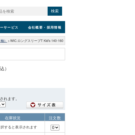
検索
ーサービス
会社概要
・採用情報
半袖）
>
WIC.ロングスリーブT Kid's 140-160
税込）
されます。
在庫状況
注文数
選択すると表示されます