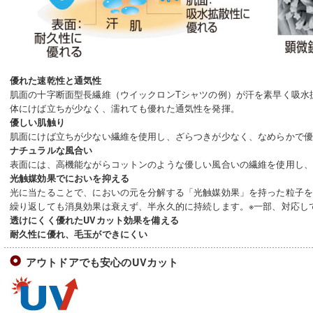
優れた速乾性と通気性
肌面の十字断面型長繊維（ウイックロンTシャツの例）が汗を素早く吸水
体にけば立ちが少なく、濡れても優れた通気性を発揮。
優しい肌触り
肌面にけば立ちが少ない繊維を使用し、ざらつきが少なく、なめらかで
ナチュラルな風合い
表面には、高機能ながらコットンのような優しい風合いの繊維を使用し
光触媒効果でにおいを抑える
光に当たることで、においの元を分解する「光触媒効果」を持った粒子
繰り返しても消臭効果は衰えず、半永久的に持続します。※一部、対応し
透けにくく優れたUVカット効果を備える
耐久性に優れ、毛玉ができにくい
アウトドアでも安心のUVカット