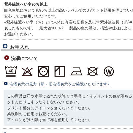
紫外線遮へい率90％以上
白色生地においても90％以上の高いレベルでのUVカット効果を備えてい
安心してご使用いただけます。
※紫外線遮へい率（％）とは人体に有害な影響を及ぼす紫外線波長（UV-A
表したものです。（最大値100％） 製品の色の濃淡、構造や仕様によ
お選びください。
お手入れ
洗濯について
洗濯表示の見方（新・旧洗濯表示をご確認いただけます）
この商品は汗や水等でぬれた状態では摩擦によりプリントの色が落ちる
をもんだりこすったりしないでください。
プリント部分にアイロンを当てないでください。
柔軟剤のご使用はお避けください。
アイロンがけの際は当て布を使用してください。