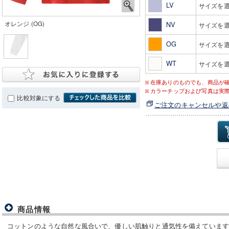
LV
サイズを
オレンジ (OG)
NV
サイズを
OG
サイズを
WT
サイズを
在庫ありのものでも、商品が
カラーチップおよび写真は実
比較対象にする
ご注文のキャンセルや返
商品情報
コットンのような自然な風合いで、優しい肌触りと通気性を備えています