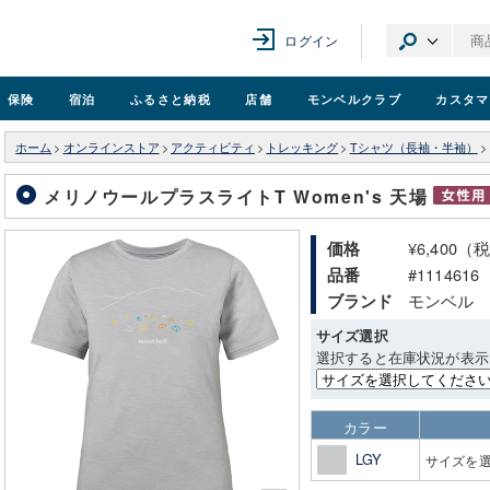
ログイン
保険
宿泊
ふるさと納税
店舗
モンベル
クラブ
カスタマ
ホーム
>
オンラインストア
>
アクティビティ
>
トレッキング
>
Tシャツ（長袖・半袖）
>
メリノウールプラスライトT Women's 天場
¥6,400（
価格
#1114616
品番
モンベル
ブランド
サイズ選択
選択すると在庫状況が表示
カラー
LGY
サイズを