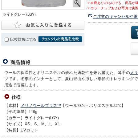
在庫ありのものでも、商品が
カラーチップおよび写真は実
ライトグレー (LGY)
ご注文のキャンセルや返
比較対象にする
商品情報
ウールの保温性とポリエステルの優れた速乾性を兼ね備えた、薄手の
メ
ツです。冬季のインナーとして、夏山登山や涼しい季節のトレッキングで
用途で活躍します。
仕様
【素材】
メリノウールプラス™
【ウール78%＋ポリエステル22%】
【平均重量】119g
【カラー】ライトグレー(LGY)
【サイズ】XS、S、M、L、XL
【特長】UVカット