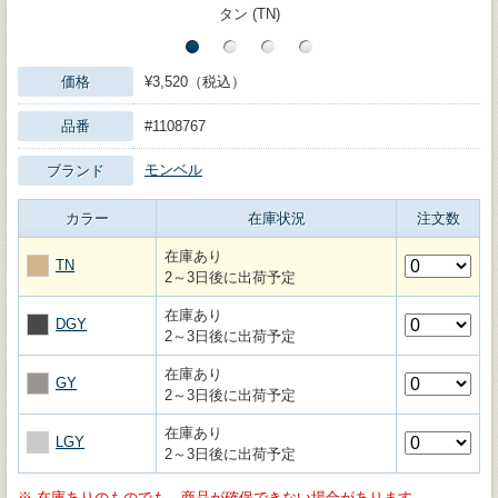
タン (TN)
価格
¥3,520（税込）
品番
#1108767
モンベル
ブランド
カラー
在庫状況
注文数
在庫あり
TN
2～3日後に出荷予定
在庫あり
DGY
2～3日後に出荷予定
在庫あり
GY
2～3日後に出荷予定
在庫あり
LGY
2～3日後に出荷予定
※
在庫ありのものでも、商品が確保できない場合があります。