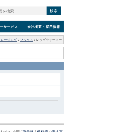
検索
ーサービス
会社概要
・採用情報
クロージング
>
ソックス
>
レッグウォーマー
おすすめ順
/
重量軽
/
価格安
/
価格高