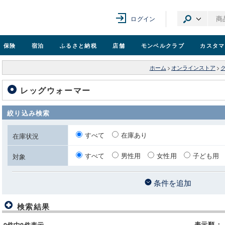
ログイン
保険
宿泊
ふるさと納税
店舗
モンベル
クラブ
カスタマ
ホーム
>
オンラインストア
>
レッグウォーマー
絞り込み検索
すべて
在庫あり
在庫状況
すべて
男性用
女性用
子ども用
対象
条件を追加
検索結果
表示順
：