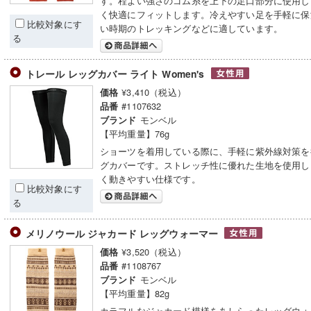
す。程よい強さのゴム糸を上下の足口部分に使用し
く快適にフィットします。冷えやすい足を手軽に保
比較対象にす
い時期のトレッキングなどに適しています。
る
トレール レッグカバー ライト Women's
¥3,410（税込）
価格
#1107632
品番
モンベル
ブランド
【平均重量】76g
ショーツを着用している際に、手軽に紫外線対策を
グカバーです。ストレッチ性に優れた生地を使用し
く動きやすい仕様です。
比較対象にす
る
メリノウール ジャカード レッグウォーマー
¥3,520（税込）
価格
#1108767
品番
モンベル
ブランド
【平均重量】82g
カラフルなジャカード模様をあしらったレッグウォ