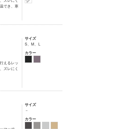
、ズレにく
温でき、寒
サイズ
S、M、L
カラー
行えるレッ
、ズレにく
サイズ
－
カラー
ーマーで