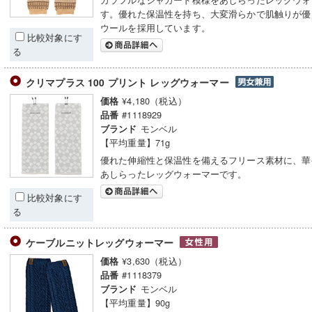
す。優れた保温性を持ち、大変滑らかで肌触りが優
ウールを採用しています。
比較対象にす
る
クリマプラス 100 プリント レッグウォーマー
¥4,180（税込）
価格
#1118929
品番
モンベル
ブランド
【平均重量】71g
優れた伸縮性と保温性を備えるフリース素材に、華
あしらったレッグウォーマーです。
比較対象にす
る
ケーブルニットレッグウォーマー
¥3,630（税込）
価格
#1118379
品番
モンベル
ブランド
【平均重量】90g