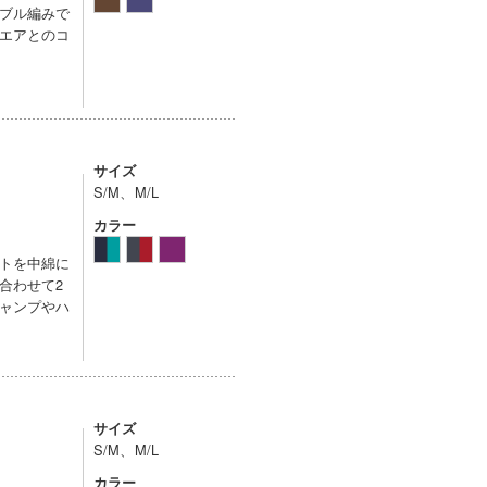
ブル編みで
エアとのコ
サイズ
S/M、M/L
カラー
トを中綿に
合わせて2
ャンプやハ
サイズ
S/M、M/L
カラー