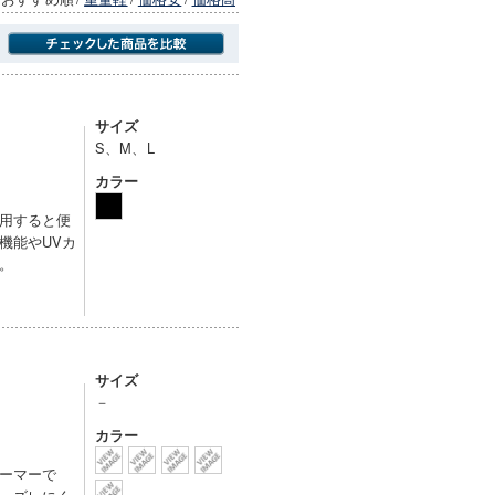
商品にのみフォーカスする
サイズ
S、M、L
カラー
用すると便
機能やUVカ
。
サイズ
－
カラー
ーマーで