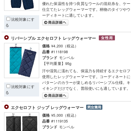
優れた保温性を持つ良質なウールの混紡糸を、ケー
仕立てたレッグウォーマーです。柄物のタイツやウ
ーディネートに適しています。
比較対象にす
る
リバーシブル エクセロフト レッグウォーマー
¥4,200（税込）
価格
#1118198
品番
モンベル
ブランド
【平均重量】95g
汗や湿気に濡れても、保温力を持続するエクセロフ
使用したレッグウォーマーです。コーディネートに
パターンのカラーが楽しめるリバーシブル仕様。キ
比較対象にす
イキングだけでなく、普段使いにも適しています。
る
エクセロフト ジップ レッグウォーマー
¥5,000（税込）
価格
#1119135
品番
モンベル
ブランド