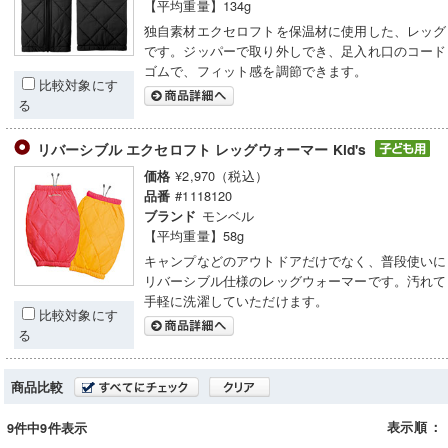
【平均重量】134g
独自素材エクセロフトを保温材に使用した、レッグ
です。ジッパーで取り外しでき、足入れ口のコード
ゴムで、フィット感を調節できます。
比較対象にす
る
リバーシブル エクセロフト レッグウォーマー Kid's
¥2,970（税込）
価格
#1118120
品番
モンベル
ブランド
【平均重量】58g
キャンプなどのアウトドアだけでなく、普段使いに
リバーシブル仕様のレッグウォーマーです。汚れて
手軽に洗濯していただけます。
比較対象にす
る
商品比較
表示順
：
9件中9件表示