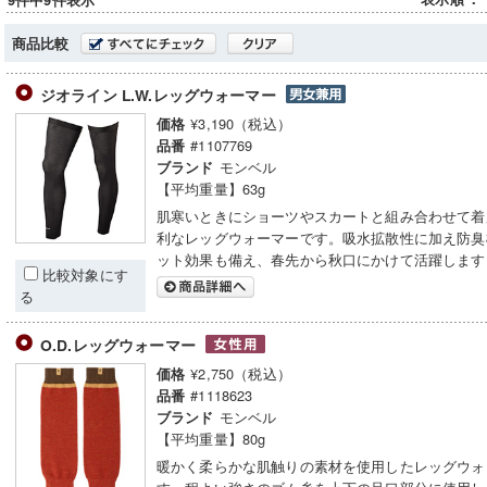
9件中9件表示
商品比較
ジオライン L.W.レッグウォーマー
¥3,190（税込）
価格
#1107769
品番
モンベル
ブランド
【平均重量】63g
肌寒いときにショーツやスカートと組み合わせて着
利なレッグウォーマーです。吸水拡散性に加え防臭
ット効果も備え、春先から秋口にかけて活躍します
比較対象にす
る
O.D.レッグウォーマー
¥2,750（税込）
価格
#1118623
品番
モンベル
ブランド
【平均重量】80g
暖かく柔らかな肌触りの素材を使用したレッグウォ