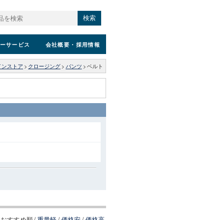
検索
ーサービス
会社概要
・採用情報
インストア
>
クロージング
>
パンツ
>
ベルト
おすすめ順
/
重量軽
/
価格安
/
価格高