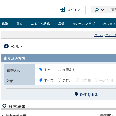
ログイン
保険
宿泊
ふるさと納税
店舗
モンベル
クラブ
カスタマ
ホーム
>
オンラ
ベルト
絞り込み検索
すべて
在庫あり
在庫状況
すべて
男性用
女性用
子ども用
対象
条件を追加
検索結果
表示順
：