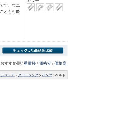
カラー
です。ウエ
ことも可能
おすすめ順
/
重量軽
/
価格安
/
価格高
インストア
>
クロージング
>
パンツ
>
ベルト