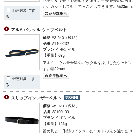
バックルで長さを調節できます。全長を長めに設定
が、カットして短くすることもできます。幅32mm
比較対象にす
る
アルミバックル ウェブベルト
¥2,640（税込）
価格
#1109232
品番
モンベル
ブランド
【重量】68g
アルミニウム合金製のバックルを採用したウェビン
す。幅30mm
比較対象にす
る
スリップインレザーベルト
¥5,029（税込）
価格
#2109109
品番
モンベル
ブランド
【重量】138g
留め具と一体型のバックルにベルトの先を通すだけ