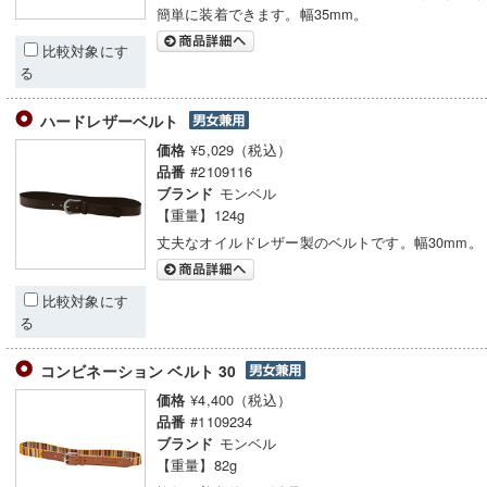
簡単に装着できます。幅35mm。
比較対象にす
る
ハードレザーベルト
¥5,029（税込）
価格
#2109116
品番
モンベル
ブランド
【重量】124g
丈夫なオイルドレザー製のベルトです。幅30mm。
比較対象にす
る
コンビネーション ベルト 30
¥4,400（税込）
価格
#1109234
品番
モンベル
ブランド
【重量】82g