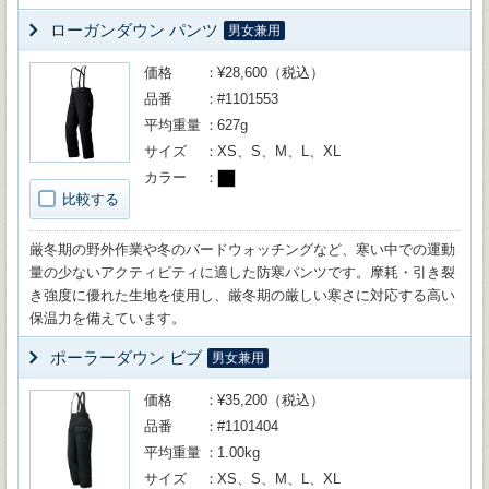
ローガンダウン パンツ
男女兼用
価格
¥28,600（税込）
品番
#1101553
平均重量
627g
サイズ
XS、S、M、L、XL
カラー
比較する
厳冬期の野外作業や冬のバードウォッチングなど、寒い中での運動
量の少ないアクティビティに適した防寒パンツです。摩耗・引き裂
き強度に優れた生地を使用し、厳冬期の厳しい寒さに対応する高い
保温力を備えています。
ポーラーダウン ビブ
男女兼用
価格
¥35,200（税込）
品番
#1101404
平均重量
1.00kg
サイズ
XS、S、M、L、XL