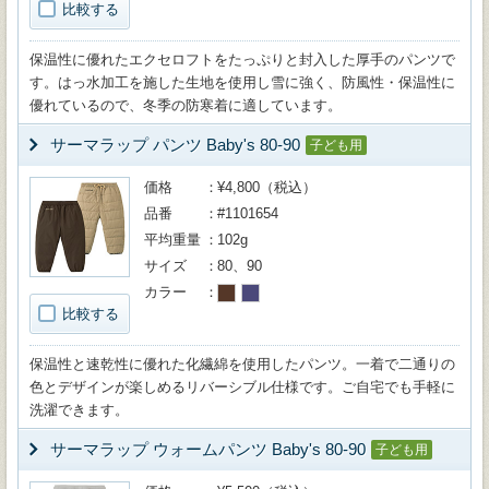
比較する
保温性に優れたエクセロフトをたっぷりと封入した厚手のパンツで
す。はっ水加工を施した生地を使用し雪に強く、防風性・保温性に
優れているので、冬季の防寒着に適しています。
サーマラップ パンツ Baby's 80-90
子ども用
価格
¥4,800（税込）
品番
#1101654
平均重量
102g
サイズ
80、90
カラー
比較する
保温性と速乾性に優れた化繊綿を使用したパンツ。一着で二通りの
色とデザインが楽しめるリバーシブル仕様です。ご自宅でも手軽に
洗濯できます。
サーマラップ ウォームパンツ Baby's 80-90
子ども用