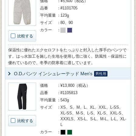
価格
¥5,500（税込）
品番
#1101705
平均重量
123g
サイズ
80、90
カラー
比較する
保温性に優れたエクセロフトをたっぷりと封入した厚手のパンツで
す。はっ水加工を施した生地を使用し雪に強く、防風性・保温性に
優れているので、冬季の防寒着に適しています。
O.D.パンツ インシュレーテッド Men's
男性用
価格
¥13,800（税込）
品番
#1105813
平均重量
543g
サイズ
XS、S、M、L、XL、XXL、L-SS、
XL-SS、M-S、L-S、XL-S、XXL-S、
XXXLS、XS-L、S-L、M-L、L-L、XL-
比較する
L
カラー