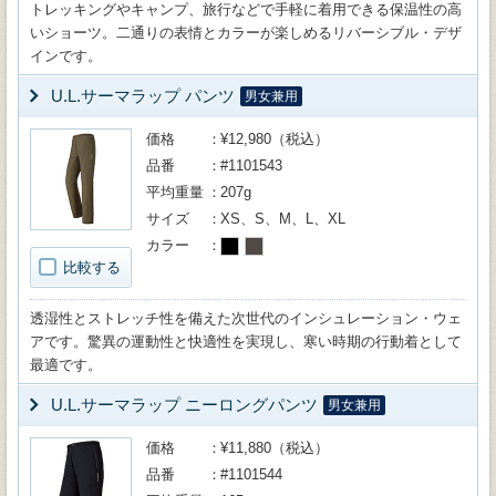
トレッキングやキャンプ、旅行などで手軽に着用できる保温性の高
いショーツ。二通りの表情とカラーが楽しめるリバーシブル・デザ
インです。
U.L.サーマラップ パンツ
男女兼用
価格
¥12,980（税込）
品番
#1101543
平均重量
207g
サイズ
XS、S、M、L、XL
カラー
比較する
透湿性とストレッチ性を備えた次世代のインシュレーション・ウェ
アです。驚異の運動性と快適性を実現し、寒い時期の行動着として
最適です。
U.L.サーマラップ ニーロングパンツ
男女兼用
価格
¥11,880（税込）
品番
#1101544