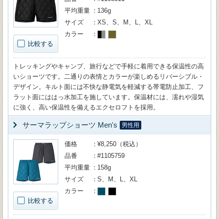
平均重量
136g
サイズ
XS、S、M、L、XL
カラー
比較する
トレッキングやキャンプ、旅行などで手軽に着用できる保温性の高
いショーツです。二通りの表情とカラーが楽しめるリバーシブル・
デザイン。キルト面には不快な静電気を軽減する帯電防止加工、フ
ラット面にははっ水加工を施しています。保温材には、濡れや湿気
に強く、高い保温性を備えるエクセロフトを採用。
サーマラップショーツ Men's
男性用
価格
¥8,250（税込）
品番
#1105759
平均重量
158g
サイズ
S、M、L、XL
カラー
比較する