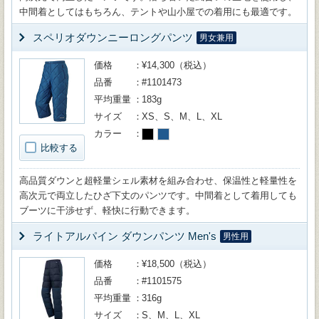
中間着としてはもちろん、テントや山小屋での着用にも最適です。
スペリオダウンニーロングパンツ
男女兼用
価格
¥14,300（税込）
品番
#1101473
平均重量
183g
サイズ
XS、S、M、L、XL
カラー
比較する
高品質ダウンと超軽量シェル素材を組み合わせ、保温性と軽量性を
高次元で両立したひざ下丈のパンツです。中間着として着用しても
ブーツに干渉せず、軽快に行動できます。
ライトアルパイン ダウンパンツ Men's
男性用
価格
¥18,500（税込）
品番
#1101575
平均重量
316g
サイズ
S、M、L、XL