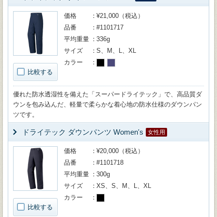
価格
¥21,000（税込）
品番
#1101717
平均重量
336g
サイズ
S、M、L、XL
カラー
比較する
優れた防水透湿性を備えた「スーパードライテック」で、高品質ダ
ウンを包み込んだ、軽量で柔らかな着心地の防水仕様のダウンパン
ツです。
ドライテック ダウンパンツ Women's
女性用
価格
¥20,000（税込）
品番
#1101718
平均重量
300g
サイズ
XS、S、M、L、XL
カラー
比較する