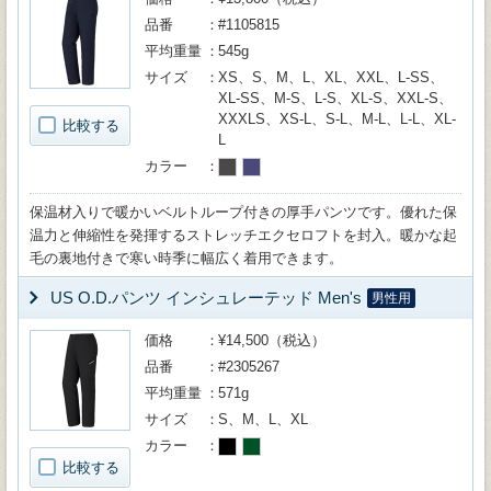
品番
#1105815
平均重量
545g
サイズ
XS、S、M、L、XL、XXL、L-SS、
XL-SS、M-S、L-S、XL-S、XXL-S、
XXXLS、XS-L、S-L、M-L、L-L、XL-
比較する
L
カラー
保温材入りで暖かいベルトループ付きの厚手パンツです。優れた保
温力と伸縮性を発揮するストレッチエクセロフトを封入。暖かな起
毛の裏地付きで寒い時季に幅広く着用できます。
US O.D.パンツ インシュレーテッド Men's
男性用
価格
¥14,500（税込）
品番
#2305267
平均重量
571g
サイズ
S、M、L、XL
カラー
比較する