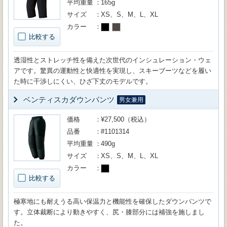
平均重量
165g
サイズ
XS、S、M、L、XL
カラー
比較する
透湿性とストレッチ性を備えた次世代のインシュレーション・ウェ
アです。驚異の運動性と快適性を実現し、スキーブーツなどを履い
た時に干渉しにくい、ひざ下丈のモデルです。
ベンティスカダウンパンツ
男女兼用
価格
¥27,500（税込）
品番
#1101314
平均重量
490g
サイズ
XS、S、M、L、XL
カラー
比較する
極寒地にも耐えうる高い保温力と機能性を確保したダウンパンツで
す。立体裁断により動きやすく、尻・膝部分には補強を施しまし
た。