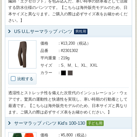
繊綿「エクセロフト」を包み込んだ、寒い時季の防寒着として活躍
する防水仕様のパンツです。【こちらは海外販売モデルのため、日
本サイズと異なります。ご購入の際は必ずサイズ表をお確かめくだ
さい。】
US U.L.サーマラップ パンツ
男性用
価格
¥13,200（税込）
品番
#2301302
平均重量
219g
サイズ
S、M、L、XL、XXL
カラー
比較する
透湿性とストレッチ性を備えた次世代のインシュレーション・ウェ
アです。驚異の運動性と快適性を実現し、寒い時期の行動着として
最適です。【こちらは海外販売モデルのため、日本サイズと異なり
ます。ご購入の際は必ずサイズ表をお確かめください。】
サーマラップ パンツ Kid's 100-130
子ども用
価格
¥5,800（税込）