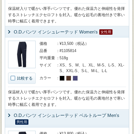
保温材入りで暖かい厚手パンツです。優れた保温力と伸縮性を発揮
するストレッチエクセロフトを封入。暖かな起毛の裏地付きで寒い
時季に幅広く着用できます。
O.D.パンツ インシュレーテッド Women's
女性用
価格
¥13,500（税込）
品番
#1105814
平均重量
518g
サイズ
XS、S、M、L、XL、M-S、L-S、XL-
S、XXL-S、S-L、M-L、L-L
カラー
比較する
保温材入りで暖かい厚手パンツです。優れた保温力と伸縮性を発揮
するストレッチエクセロフトを封入。暖かな起毛の裏地付きで寒い
時季に幅広く着用できます。
O.D.パンツ インシュレーテッド ベルトループ Men's
男性用
価格
¥13,800（税込）