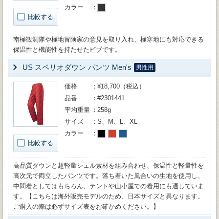
カラー
比較する
南極観測隊や極地冒険家の意見を取り入れ、極寒地にも対応できる
保温性と機能性を持たせたビブです。
US スペリオダウン パンツ Men's
男性用
価格
¥18,700（税込）
品番
#2301441
平均重量
258g
サイズ
S、M、L、XL
カラー
比較する
高品質ダウンと超軽量シェル素材を組み合わせ、保温性と軽量性を
高次元で両立したパンツです。落ち着いた風合いの生地を使用し、
中間着としてはもちろん、テントや山小屋での着用にも適していま
す。【こちらは海外販売モデルのため、日本サイズと異なります。
ご購入の際は必ずサイズ表をお確かめください。】