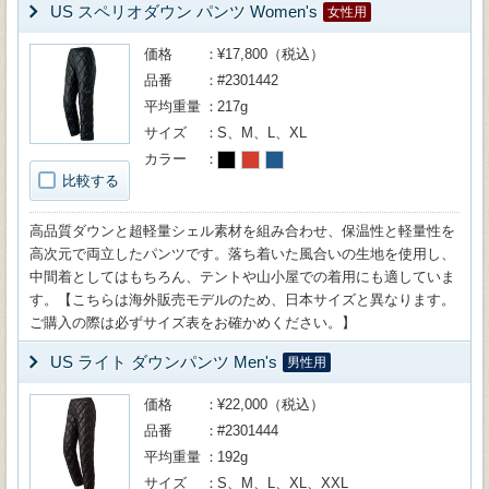
US スペリオダウン パンツ Women's
女性用
価格
¥17,800（税込）
品番
#2301442
平均重量
217g
サイズ
S、M、L、XL
カラー
比較する
高品質ダウンと超軽量シェル素材を組み合わせ、保温性と軽量性を
高次元で両立したパンツです。落ち着いた風合いの生地を使用し、
中間着としてはもちろん、テントや山小屋での着用にも適していま
す。【こちらは海外販売モデルのため、日本サイズと異なります。
ご購入の際は必ずサイズ表をお確かめください。】
US ライト ダウンパンツ Men's
男性用
価格
¥22,000（税込）
品番
#2301444
平均重量
192g
サイズ
S、M、L、XL、XXL