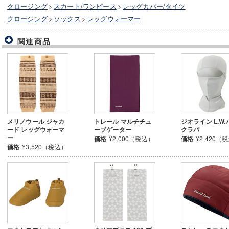
クロージング
>
スカート/ワンピース
>
レッグカバー/タイツ
クロージング
>
ソックス
>
レッグウォーマー
関連商品
メリノウール ジャカ
トレール マルチチュ
ジオライン L.W.
ード レッグウォーマ
ーブゲーター
クラバ
ー
価格
¥2,000（税込）
価格
¥2,420（
価格
¥3,520（税込）