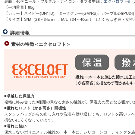
裏面：40デニール・フルダル・ナイロン・タフタ中綿：
エクセロフト®
［
【平均重量】95g
【カラー】ネイビー(DN/TB)、ダークグレー(GM/RB)、パープル24(PU24)
【サイズ】S/M（28～34cm）、M/L（34～40cm）（ふくらはぎ囲・女性
詳細情報
素材の特徴＜エクセロフト＞
■卓越した保温力
複雑に絡み合った3種類の異なる太さの繊維が、保温力の元となる暖かい
■優れたロフト（かさ高さ）回復性
スタッフバッグからの出し入れや洗濯を繰り返しても、ロフトを高いレ
損ないにくくなっています。
■濡れに強い
保水しないポリエステル繊維の一本一本に、シリコーンコーティングを