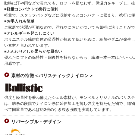
動時に汗や雨などで濡れても、ロフトを損なわず、保温力をキープし、
■軽量コンパクトで携行に便利
軽量で、スタッフバッグなどに収納するとコンパクトに収まり、携行に
■お手入れも簡単
ご家庭で洗濯が可能なので、汚れやにおいがついても気軽に洗うことが
■アレルギーを起こしにくい
ポリエステル繊維自体の吸湿性が極めて低いために、細菌やダニが発生
い素材と言われています。
■ふんわりとした柔らかな風合い
優れたロフトの保持性・回復性を持ちながらも、繊維一本一本はたいへ
用感です。
素材の特徴＜バリスティックナイロン＞
強度と軽量性を兼ね備えたシェル素材が、モンベルオリジナルのバリス
は、紡糸の段階でナイロン糸に延伸加工を施し強度を持たせた物で、織
べて同重量であれば約2倍の引き裂き強度を実現しています。
リバーシブル・デザイン