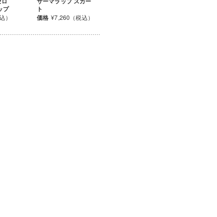
セロ
サーマラップ スカー
ップ
ト
税込）
価格
¥7,260（税込）