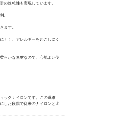
抜群の速乾性も実現しています。
便利。
できます。
しにくく、アレルギーを起こしにく
ん柔らかな素材なので、心地よい使
ティックナイロンです。この繊維
物にした段階で従来のナイロンと比