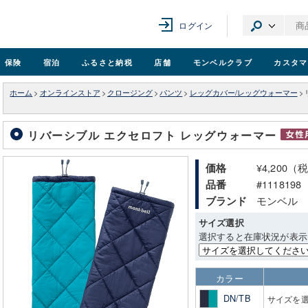
ログイン
保険
宿泊
ふるさと納税
店舗
モンベル
クラブ
カスタマ
ホーム
>
オンラインストア
>
クロージング
>
パンツ
>
レッグカバー/レッグウォーマー
>
リバーシブル エクセロフト レッグウォーマー
¥4,200（
価格
#1118198
品番
モンベル
ブランド
サイズ選択
選択すると在庫状況が表示
カラー
DN/TB
サイズを