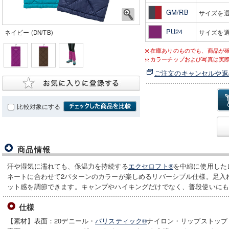
GM/RB
サイズを
PU24
ネイビー (DN/TB)
サイズを
在庫ありのものでも、商品が
カラーチップおよび写真は実
ご注文のキャンセルや返
比較対象にする
商品情報
汗や湿気に濡れても、保温力を持続する
エクセロフト®
を中綿に使用した
ネートに合わせて2パターンのカラーが楽しめるリバーシブル仕様。足入
ット感を調節できます。キャンプやハイキングだけでなく、普段使いに
仕様
【素材】表面：20デニール・
バリスティック®
ナイロン・リップストップ