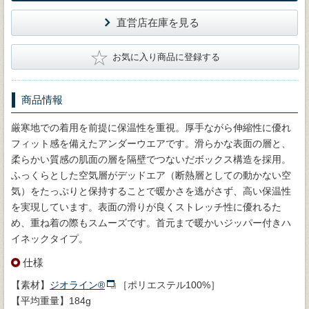
直営店在庫を見る
★
お気に入り商品に登録する
商品情報
厳寒地での着用を前提に保温性を重視。厚手ながら伸縮性に優れ
フィット感を備えたアンダーウエアです。滑らかな表面の層と、
柔らかい質感の肌面の層を隔壁でつないだボックス構造を採用。
ふっくらとした空気層がデッドエア（断熱層としての動かない空
気）をたっぷりと保持することで暖かさを逃がさず、高い保温性
を実現しています。表面の滑りが良くストレッチ性に優れるた
め、重ね着の際もスムーズです。首元まで暖かいジッパー付きハ
イネックタイプ。
仕様
【素材】
ジオライン®
［ポリエステル100%］
【平均重量】184g