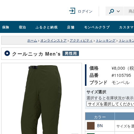
ログイン
保険
宿泊
ふるさと納税
店舗
モンベル
クラブ
カスタマ
ホーム
>
オンラインストア
>
アクティビティ
>
トレッキング
>
トレッキ
クールニッカ Men's
¥8,000（
価格
#1105795
品番
モンベル
ブランド
サイズ選択
選択すると在庫状況が表示
カラー
BN
サイズを