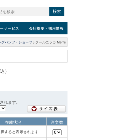
検索
ーサービス
会社概要
・採用情報
ングパンツ・ショーツ
>
クールニッカ Men's
税込）
されます。
在庫状況
注文数
選択すると表示されます