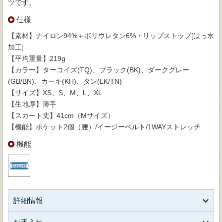
ツです。
仕様
【素材】ナイロン94%＋ポリウレタン6%・リップストップ[はっ水
加工]
【平均重量】219g
【カラー】ターコイズ(TQ)、ブラック(BK)、ダークグレー
(GB/BN)、カーキ(KH)、タン(LK/TN)
【サイズ】XS、S、M、L、XL
【生地厚】薄手
【スカート丈】41cm（Mサイズ）
【機能】ポケット2個（腰）/イージーベルト/1WAYストレッチ
機能
詳細情報