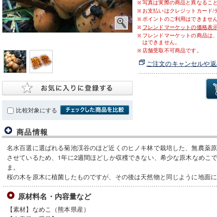
写真は実際の商品と異なるこ
お支払いはクレジットカード/
ポイントのご利用はできませ
フレンドマーケットの価格表
フレンドマーケットの商品は
はできません。
店舗受取不可商品です。
ご注文のキャンセルや返
比較対象にする
商品情報
名水百選に選ばれる菊池渓谷のほど近くのヒノキ林で栽培した、無農薬
させているため、1年に2週間ほどしか収穫できない、希少な原木なめこ
ま。
桜の木を原木に植菌したものですが、その後は天然物と同じように地面
原材料名・内容量など
【素材】なめこ（熊本県産）