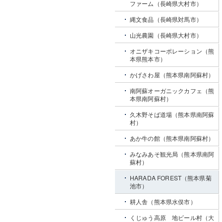
ファーム（長崎県大村市）
縄文食品（長崎県対馬市）
山光農園（長崎県大村市）
オニザキコーポレーション（熊
本県熊本市）
かげさわ屋（熊本県南阿蘇村）
南阿蘇オーガニックカフェ（熊
本県南阿蘇村）
久木野そば道場（熊本県南阿蘇
村）
あか牛の館（熊本県南阿蘇村）
みなみあそ観光局（熊本県南阿
蘇村）
HARADA FOREST（熊本県菊
池市）
耕人舎（熊本県水俣市）
くじゅう高原 地ビール村（大