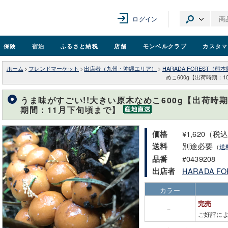
ログイン
保険
宿泊
ふるさと納税
店舗
モンベル
クラブ
カスタマ
ホーム
>
フレンドマーケット
>
出店者（九州・沖縄エリア）
>
HARADA FOREST（熊
めこ600g【出荷時期：1
うま味がすごい!!大きい原木なめこ600g【出荷時期：
期間：11月下旬頃まで】
¥1,620（税
価格
別途必要
送料
（
送
#0439208
品番
HARADA 
出店者
カラー
完売
－
ご好評に