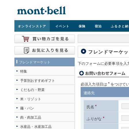
オンライン
ストア
イベント
保険
宿泊
ふるさと納
フレンドマーケッ
フレンドマーケット
下のフォームに必要事項を入
特集
予算別おすすめギフト
*
必須入力項目は
をつけて
くだもの・野菜
連絡先
米・リゾット
*
氏名
麺・パン
肉・肉加工品
*
ふりがな
水産品・水産加工品