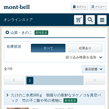
メニュー
ログイン
オンラインストア
山菜・きのこ
産地直送
在庫状況
すべて
在庫あり
絞り込み検索を追加
全7件
表示切替
1
たけのこ水煮500ｇ 朝掘りの新鮮なタケノコを真空パ
ック 竹の子ご飯や筍の煮物に
産地直送