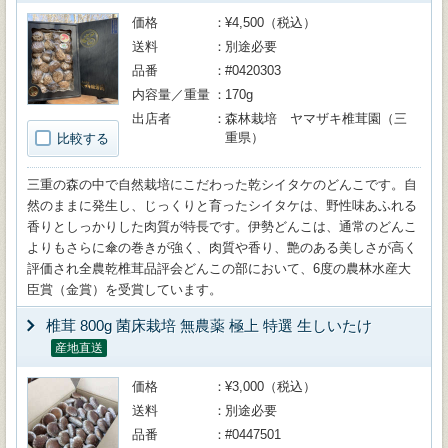
価格
¥4,500（税込）
送料
別途必要
品番
#0420303
内容量／重量
170g
出店者
森林栽培 ヤマザキ椎茸園（三
重県）
比較する
三重の森の中で自然栽培にこだわった乾シイタケのどんこです。自
然のままに発生し、じっくりと育ったシイタケは、野性味あふれる
香りとしっかりした肉質が特長です。伊勢どんこは、通常のどんこ
よりもさらに傘の巻きが強く、肉質や香り、艶のある美しさが高く
評価され全農乾椎茸品評会どんこの部において、6度の農林水産大
臣賞（金賞）を受賞しています。
椎茸 800g 菌床栽培 無農薬 極上 特選 生しいたけ
産地直送
価格
¥3,000（税込）
送料
別途必要
品番
#0447501