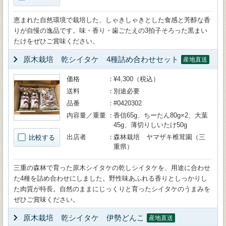
恵まれた自然環境で栽培した、しゃきしゃきとした食感と芳醇な香
りが自慢の逸品です。味・香り・歯ごたえの3拍子そろった黒まい
たけをぜひご賞味ください。
原木栽培 乾シイタケ 4種詰め合わせセット
産地直送
価格
¥4,300（税込）
送料
別途必要
品番
#0420302
内容量／重量
香信65g、ちーたん80g×2、大葉
45g、薄切りしいたけ50g
出店者
森林栽培 ヤマザキ椎茸園（三
比較する
重県）
三重の森林で育った原木シイタケの乾しシイタケを、用途に合わせ
た4種を詰め合わせにしました。野性味あふれる香りとしっかりし
た肉質が特長。自然のままにじっくりと育ったシイタケのうまみを
ぜひご賞味ください。
原木栽培 乾シイタケ 伊勢どんこ
産地直送