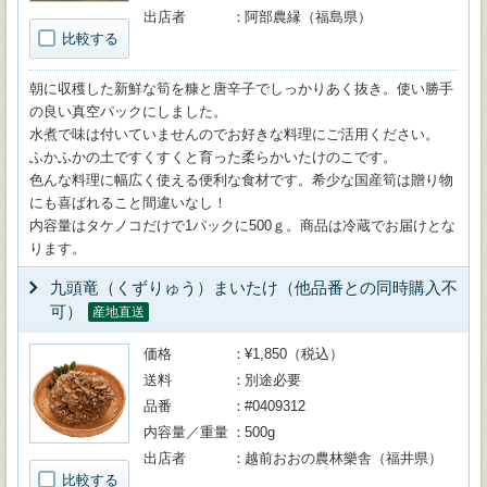
出店者
阿部農縁（福島県）
比較する
朝に収穫した新鮮な筍を糠と唐辛子でしっかりあく抜き。使い勝手
の良い真空パックにしました。
水煮で味は付いていませんのでお好きな料理にご活用ください。
ふかふかの土ですくすくと育った柔らかいたけのこです。
色んな料理に幅広く使える便利な食材です。希少な国産筍は贈り物
にも喜ばれること間違いなし！
内容量はタケノコだけで1パックに500ｇ。商品は冷蔵でお届けとな
ります。
九頭竜（くずりゅう）まいたけ（他品番との同時購入不
可）
産地直送
価格
¥1,850（税込）
送料
別途必要
品番
#0409312
内容量／重量
500g
出店者
越前おおの農林樂舎（福井県）
比較する