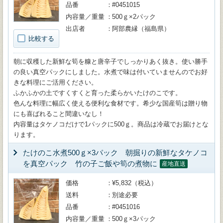
品番
#0451015
内容量／重量
500ｇ×2パック
出店者
阿部農縁（福島県）
比較する
朝に収穫した新鮮な筍を糠と唐辛子でしっかりあく抜き。使い勝手
の良い真空パックにしました。水煮で味は付いていませんのでお好
きな料理にご活用ください。
ふかふかの土ですくすくと育った柔らかいたけのこです。
色んな料理に幅広く使える便利な食材です。希少な国産筍は贈り物
にも喜ばれること間違いなし！
内容量はタケノコだけで1パックに500ｇ。商品は冷蔵でお届けとな
ります。
たけのこ水煮500ｇ×3パック 朝掘りの新鮮なタケノコ
を真空パック 竹の子ご飯や筍の煮物に
産地直送
価格
¥5,832（税込）
送料
別途必要
品番
#0451016
内容量／重量
500ｇ×3パック