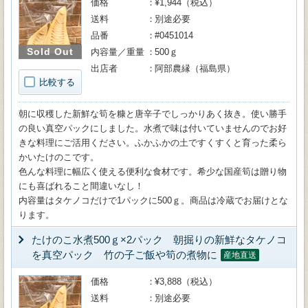
価格
¥1,944（税込）
送料
別途必要
品番
#0451014
Sold Out
内容量／重量
500ｇ
出店者
阿部農縁（福島県）
比較する
朝に収穫した新鮮な筍を糠と唐辛子でしっかりあく抜き。使い勝手
の良い真空パックにしました。水煮で味は付いていませんのでお好
きな料理にご活用ください。ふかふかの土ですくすくと育った柔ら
かいたけのこです。
色んな料理に幅広く使える便利な食材です。希少な国産筍は贈り物
にも喜ばれること間違いなし！
内容量はタケノコだけで1パックに500ｇ。商品は冷蔵でお届けとな
ります。
たけのこ水煮500ｇ×2パック 朝掘りの新鮮なタケノコ
を真空パック 竹の子ご飯や筍の煮物に
産地直送
価格
¥3,888（税込）
送料
別途必要