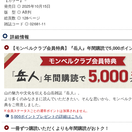
【カラー】－
発売日 ◎ 2025年10月15日
版 型 ◎ AB判
総頁数 ◎ 128ページ
雑誌コード ◎ 02681-11
詳細情報
【モンベルクラブ会員特典】『岳人』年間購読で5,000ポイ
山の魅力や文化を伝える山岳雑誌『岳人』。
より多くのみなさまに読んでいただきたい。そんな思いから、モンベル
典をご用意しました。
会員ステータスごとの通常ポイントは加算されません。
5,000ポイントプレゼントの詳細はこちら
一冊ずつ購読いただくよりも年間購読がおトク！