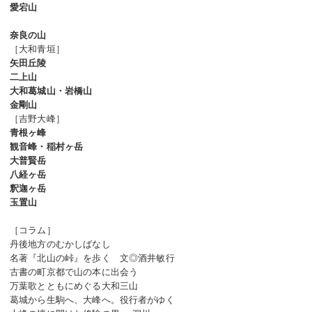
愛宕山
奈良の山
［大和青垣］
矢田丘陵
二上山
大和葛城山・岩橋山
金剛山
［吉野大峰］
青根ヶ峰
観音峰・稲村ヶ岳
大普賢岳
八経ヶ岳
釈迦ヶ岳
玉置山
［コラム］
丹後地方のむかしばなし
名著『北山の峠』を歩く 文◎酒井敏行
古書の町京都で山の本に出会う
万葉歌とともにめぐる大和三山
葛城から生駒へ、大峰へ。役行者がゆく