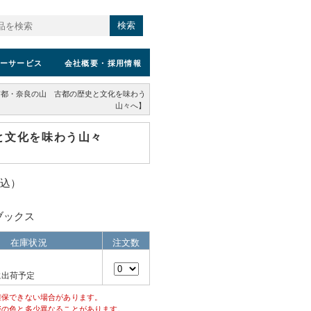
検索
ーサービス
会社概要
・採用情報
【京都・奈良の山 古都の歴史と文化を味わう
山々へ】
史と文化を味わう山々
税込）
ブックス
在庫状況
注文数
に出荷予定
確保できない場合があります。
際の色と多少異なることがあります。