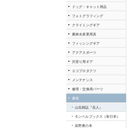
ドッグ・キャット用品
フォトグラフィング
クライミングギア
農林水産業用具
フィッシングギア
アクアスポーツ
沢登り用ギア
エコプロダクツ
メンテナンス
修理・交換用パーツ
書籍
山岳雑誌『岳人』
モンベルブックス（単行本）
辰野勇の本