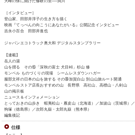
大峰の懐に開けた修験の里──洞川
［インタビュー］
登山家、田部井淳子の生き方を描く
映画『てっぺんの向こうにあなたがいる』公開記念インタビュー
吉永小百合 田部井進也
ジャパンエコトラック奥大和 デジタルスタンプラリー
【連載】
岳人の湯
山を摺る その⑮「深秋の富士 犬目峠」杉山 修
モンベル ものづくりの現場 シームレスダウンハガー
服部文祥の日本の山を旅する その㊱加賀白山 別山山旅ルート開通
モンベルストア店長おすすめの山 長野県 高社山、高標山・八剣山
山の掲示板
ニュース＆インフォメーション
とっておきの山歩き 蝦夷松山・雁皮山（北海道）／加波山（茨城県）
狗塚（徳島県）／次郎丸嶽・太郎丸嶽（熊本県）
編集後記
仕様