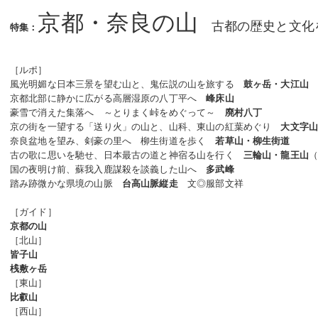
京都・奈良の山
古都の歴史と文化
特集：
［ルポ］
風光明媚な日本三景を望む山と、鬼伝説の山を旅する
鼓ヶ岳・大江山
京都北部に静かに広がる高層湿原の八丁平へ
峰床山
豪雪で消えた集落へ ～とりまく峠をめぐって～
廃村八丁
京の街を一望する「送り火」の山と、山科、東山の紅葉めぐり
大文字
奈良盆地を望み、剣豪の里へ 柳生街道を歩く
若草山・柳生街道
古の歌に思いを馳せ、日本最古の道と神宿る山を行く
三輪山・龍王山
国の夜明け前、蘇我入鹿謀殺を談義した山へ
多武峰
踏み跡微かな県境の山脈
文◎服部文祥
台高山脈縦走
［ガイド］
京都の山
［北山］
皆子山
桟敷ヶ岳
［東山］
比叡山
［西山］