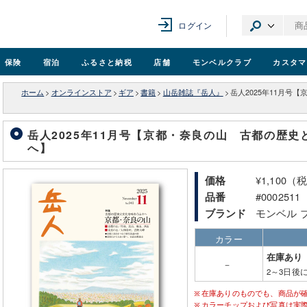
ログイン
保険
宿泊
ふるさと納税
店舗
モンベル
クラブ
カスタマ
ホーム
>
オンラインストア
>
ギア
>
書籍
>
山岳雑誌『岳人』
>
岳人2025年11月号
岳人2025年11月号【京都・奈良の山 古都の歴
へ】
¥1,100（
価格
#0002511
品番
モンベル 
ブランド
カラー
在庫あり
－
2～3日後
在庫ありのものでも、商品が
カラーチップおよび写真は実