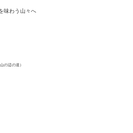
を味わう山々へ
山
（山の辺の道）