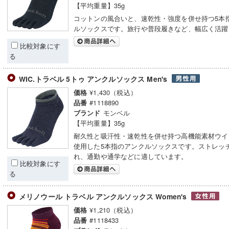
【平均重量】35g
コットンの風合いと、速乾性・強度を併せ持つ5本
ルソックスです。旅行や普段履きなど、幅広く活躍
比較対象にす
る
WIC.トラベル 5トゥ アンクルソックス Men's
¥1,430（税込）
価格
#1118890
品番
モンベル
ブランド
【平均重量】35g
耐久性と吸汗性・速乾性を併せ持つ高機能素材ウイ
使用した5本指のアンクルソックスです。ストレッ
れ、通勤や通学などに適しています。
比較対象にす
る
メリノウール トラベル アンクルソックス Women's
¥1,210（税込）
価格
#1118433
品番