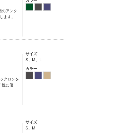
カラー
指のアンク
します。
サイズ
S、M、L
カラー
ックロンを
チ性に優
サイズ
S、M