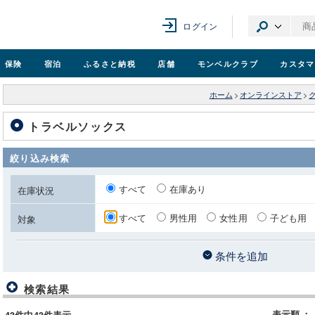
ログイン
保険
宿泊
ふるさと納税
店舗
モンベル
クラブ
カスタマ
ホーム
>
オンラインストア
>
トラベルソックス
絞り込み検索
すべて
在庫あり
在庫状況
すべて
男性用
女性用
子ども用
対象
条件を追加
検索結果
表示順
：