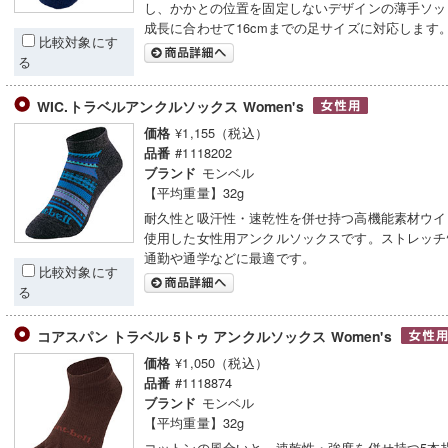
し、かかとの位置を固定しないデザインの薄手ソッ
成長に合わせて16cmまでの足サイズに対応します
比較対象にす
る
WIC.トラベルアンクルソックス Women's
¥1,155（税込）
価格
#1118202
品番
モンベル
ブランド
【平均重量】32g
耐久性と吸汗性・速乾性を併せ持つ高機能素材ウイ
使用した女性用アンクルソックスです。ストレッチ
通勤や通学などに最適です。
比較対象にす
る
コアスパン トラベル 5トゥ アンクルソックス Women's
¥1,050（税込）
価格
#1118874
品番
モンベル
ブランド
【平均重量】32g
コットンの風合いと、速乾性・強度を併せ持つ5本