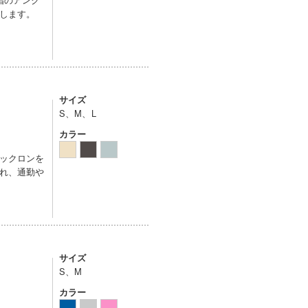
します。
サイズ
S、M、L
カラー
ックロンを
れ、通勤や
サイズ
S、M
カラー