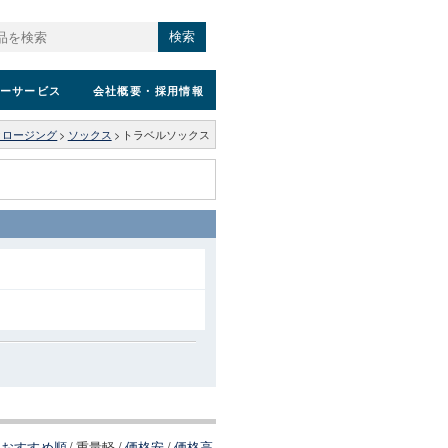
検索
ーサービス
会社概要
・採用情報
クロージング
>
ソックス
>
トラベルソックス
おすすめ順
/
重量軽
/
価格安
/
価格高