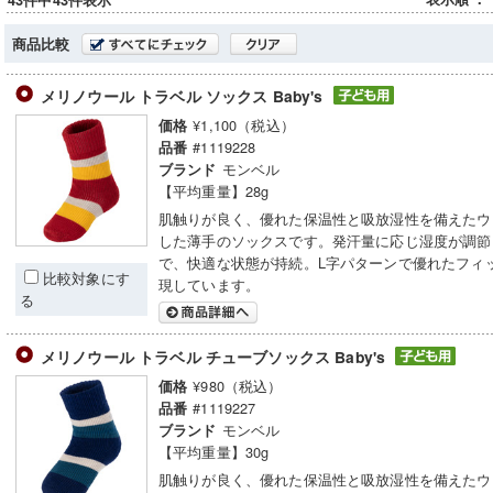
43件中43件表示
商品比較
メリノウール トラベル ソックス Baby's
¥1,100（税込）
価格
#1119228
品番
モンベル
ブランド
【平均重量】28g
肌触りが良く、優れた保温性と吸放湿性を備えたウ
した薄手のソックスです。発汗量に応じ湿度が調節
で、快適な状態が持続。L字パターンで優れたフィ
比較対象にす
現しています。
る
メリノウール トラベル チューブソックス Baby's
¥980（税込）
価格
#1119227
品番
モンベル
ブランド
【平均重量】30g
肌触りが良く、優れた保温性と吸放湿性を備えたウ