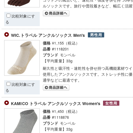
ルソックスです。旅行や普段履きなど、幅広く活躍
比較対象にす
る
WIC.トラベル アンクルソックス Men's
¥1,155（税込）
価格
#1118201
品番
モンベル
ブランド
【平均重量】33g
耐久性と吸汗性・速乾性を併せ持つ高機能素材ウイ
使用したアンクルソックスです。ストレッチ性に優
通学などに最適です。
比較対象にす
る
KAMICO トラベル アンクルソックス Women's
¥1,450（税込）
価格
#1118876
品番
モンベル
ブランド
【平均重量】33g