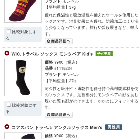
モンベル
ブランド
【平均重量】37g
優れた保温性と吸放湿性を備えたウールを使用した
ックスです。消臭効果にも優れ、防縮加工により洗
も少なくなっています。旅行や普段履きなど、幅広
比較対象にす
す。
る
WIC.トラベル ソックス モンタベア Kid's
¥900（税込）
価格
#1119224
品番
モンベル
ブランド
【平均重量】37g
耐久性と吸汗性・速乾性を併せ持つ高機能素材を使
のソックスです。足首部分にモンタベアの顔をあし
履いた際も顔がのぞきます。かかとにフィットする
比較対象にす
す。
る
コアスパン トラベル アンクルソックス Men's
¥900（税込）
価格