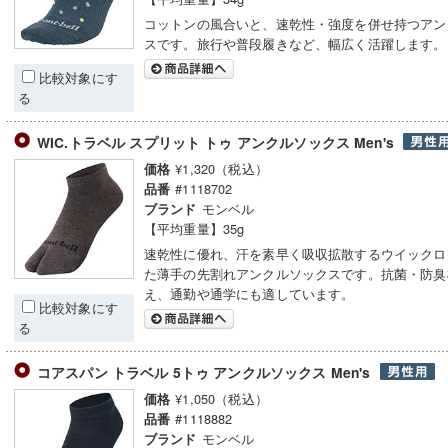
コットンの風合いと、速乾性・強度を併せ持つアン
スです。旅行や普段履きなど、幅広く活躍します。
比較対象にす
る
WIC.トラベル スプリット トゥ アンクルソックス Men's
¥1,320（税込）
価格
#1118702
品番
モンベル
ブランド
【平均重量】35g
速乾性に優れ、汗を素早く吸収拡散するウイックロ
た薄手の先割れアンクルソックスです。抗菌・防臭
え、通勤や通学にも適しています。
比較対象にす
る
コアスパン トラベル 5トゥ アンクルソックス Men's
¥1,050（税込）
価格
#1118882
品番
モンベル
ブランド