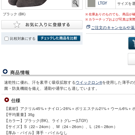
LTGY
サイズを
ブラック (BK)
在庫ありのものでも、商品が
カラーチップおよび写真は実
ご注文のキャンセルや返
比較対象にする
商品情報
速乾性に優れ、汗を素早く吸収拡散する
ウイックロン®
を使用した薄手の
菌・防臭機能を備え、通勤や通学にも適しています。
仕様
【素材】アクリル45%＋ナイロン26%＋ポリエステル21%＋ウール6%＋
【平均重量】35g
【カラー】ブラック(BK)、ライトグレー(LTGY)
【サイズ】S（22～24cm）、M（24～26cm）、L（26～28cm）
【厚み・パイル】薄手・パイルなし