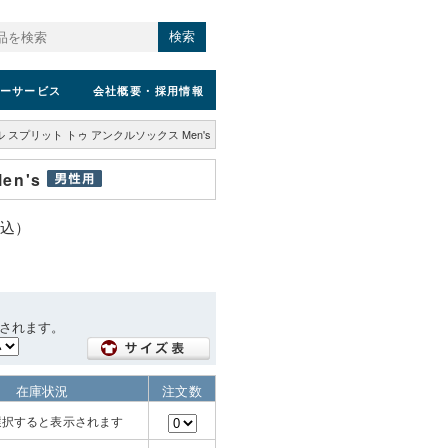
検索
ーサービス
会社概要
・採用情報
ル スプリット トゥ アンクルソックス Men's
n's
税込）
されます。
在庫状況
注文数
選択すると表示されます