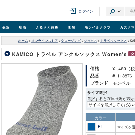
ログイン
保険
宿泊
ふるさと納税
店舗
モンベル
クラブ
カスタマ
ホーム
>
オンラインストア
>
クロージング
>
ソックス
>
トラベルソックス
>
KA
KAMICO トラベル アンクルソックス Women's
¥1,450（
価格
#1118876
品番
モンベル
ブランド
サイズ選択
選択すると在庫状況が表示
カラー
BL
サイズを