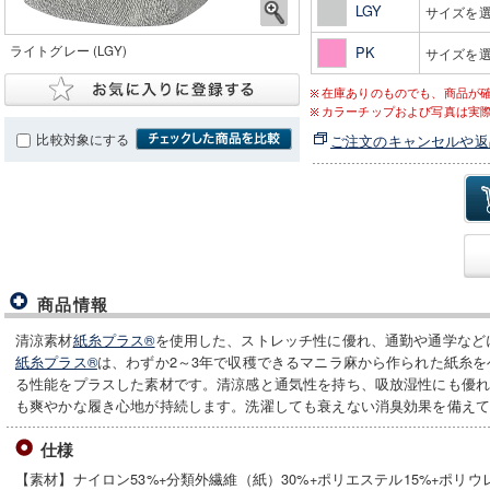
LGY
サイズを
ライトグレー (LGY)
PK
サイズを
在庫ありのものでも、商品が
カラーチップおよび写真は実
比較対象にする
ご注文のキャンセルや返
商品情報
清涼素材
紙糸プラス®
を使用した、ストレッチ性に優れ、通勤や通学など
紙糸プラス®
は、わずか2～3年で収穫できるマニラ麻から作られた紙糸
る性能をプラスした素材です。清涼感と通気性を持ち、吸放湿性にも優
も爽やかな履き心地が持続します。洗濯しても衰えない消臭効果を備え
仕様
【素材】ナイロン53%+分類外繊維（紙）30%+ポリエステル15%+ポリウ