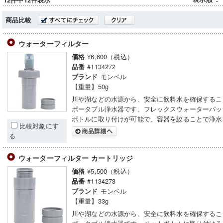
12件中12件表示
商品比較
ウォーターフィルター
¥6,600（税込）
価格
#1134272
品番
モンベル
ブランド
【重量】50g
川や湖などの水源から、安全に飲料水を確保するこ
ポータブル浄水器です。フレックスウォーターパッ
ボトルに取り付けが可能で、容器を絞ることで浄水
比較対象にす
る
ウォーターフィルター カートリッジ
¥5,500（税込）
価格
#1134273
品番
モンベル
ブランド
【重量】33g
川や湖などの水源から、安全に飲料水を確保するこ