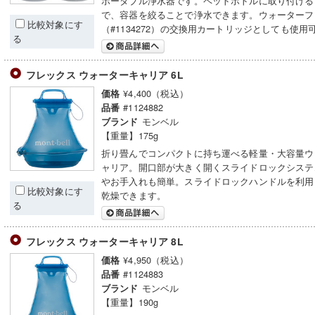
ポータブル浄水器です。ペットボトルに取り付ける
で、容器を絞ることで浄水できます。ウォーターフ
比較対象にす
（#1134272）の交換用カートリッジとしても使用
る
フレックス ウォーターキャリア 6L
¥4,400（税込）
価格
#1124882
品番
モンベル
ブランド
【重量】175g
折り畳んでコンパクトに持ち運べる軽量・大容量ウ
ャリア。開口部が大きく開くスライドロックシステ
やお手入れも簡単。スライドロックハンドルを利用
比較対象にす
乾燥できます。
る
フレックス ウォーターキャリア 8L
¥4,950（税込）
価格
#1124883
品番
モンベル
ブランド
【重量】190g