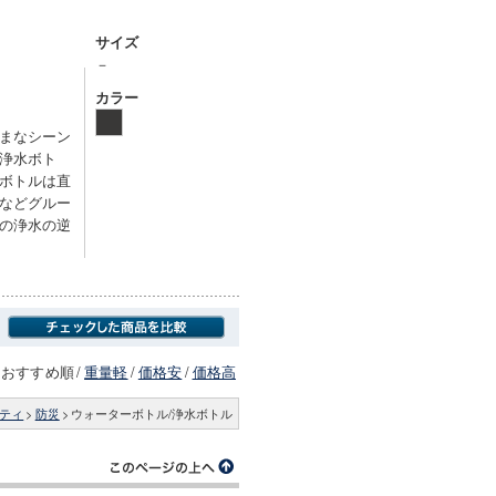
サイズ
－
カラー
まなシーン
浄水ボト
ボトルは直
などグルー
の浄水の逆
おすすめ順
/
重量軽
/
価格安
/
価格高
ティ
>
防災
>
ウォーターボトル/浄水ボトル