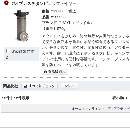
ジオプレスチタンピュリファイヤー
¥41,800（税込）
価格
#1899255
品番
GRAYL（グレイル）
ブランド
【重量】570g
アウトドアをはじめ、海外旅行や災害時などさまざ
で安全な飲料水を簡単に素早く確保できるプレス式
ル。チタン製で、耐久性、耐食性に優れ、アウター
比較対象にす
火可能。厳しい環境にも耐えるタフ仕様。キャンプ
る
プでの使用にも便利な容量です。インナープレス内
流を防ぐバルブを内蔵しています。
商品比較
表示順
：
12件中12件表示
ホーム
>
オンラインストア
>
アクティビ