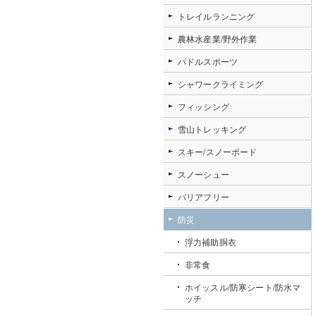
トレイルランニング
農林水産業/野外作業
パドルスポーツ
シャワークライミング
フィッシング
雪山トレッキング
スキー/スノーボード
スノーシュー
バリアフリー
防災
浮力補助胴衣
非常食
ホイッスル/防寒シート/防水マ
ッチ