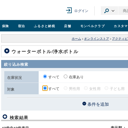
ログイン
保険
宿泊
ふるさと納税
店舗
モンベル
クラブ
カスタマ
ホーム
>
オンラインストア
>
アクティビ
ウォーターボトル/浄水ボトル
絞り込み検索
すべて
在庫あり
在庫状況
すべて
男性用
女性用
子ども用
対象
条件を追加
検索結果
表示順
：