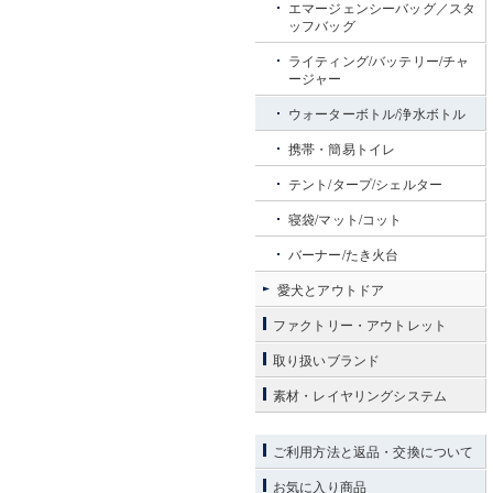
エマージェンシーバッグ／スタ
ッフバッグ
ライティング/バッテリー/チャ
ージャー
ウォーターボトル/浄水ボトル
携帯・簡易トイレ
テント/タープ/シェルター
寝袋/マット/コット
バーナー/たき火台
愛犬とアウトドア
ファクトリー・アウトレット
取り扱いブランド
素材・レイヤリングシステム
ご利用方法と返品・交換について
お気に入り商品