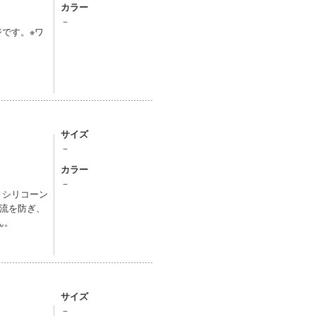
カラー
－
です。※ワ
サイズ
－
カラー
－
、シリコーン
流を防ぎ、
ん。
サイズ
－