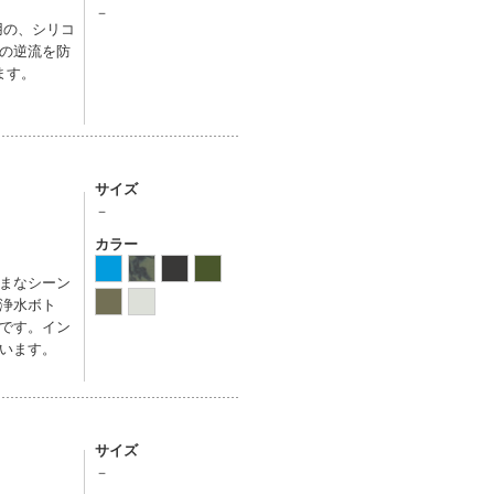
－
用の、シリコ
の逆流を防
ます。
サイズ
－
カラー
まなシーン
浄水ボト
です。イン
います。
サイズ
－