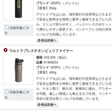
GRAYL（グレイル）
ブランド
【重量】354g
アウトドアをはじめ、海外旅行や災害時などさまざ
で安全な飲料水を簡単に素早く確保できるプレス式
ル。スリムで持ちやすく、バックパックのポケット
比較対象にす
て携行しやすい形状です。インナープレス内の浄水
る
ぐバルブを内蔵しています。
ウルトラプレスチタンピュリファイヤー
¥35,000（税込）
価格
#1899254
品番
GRAYL（グレイル）
ブランド
【重量】400g
アウトドアをはじめ、海外旅行や災害時などさまざ
で安全な飲料水を簡単に素早く確保できるプレス式
ル。チタン製で、耐久性、耐食性に優れ、アウター
比較対象にす
火可能。厳しい環境にも耐えるタフ仕様。インナー
る
浄水の逆流を防ぐバルブを内蔵しています。