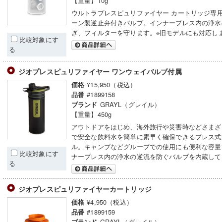
【重量】10g
ウルトラプレスピュリファイヤー カートリッジ専
ーン製逆止弁付きバルブ。インナープレス内の浄水
ぎ、フィルターを守ります。※旧モデルにも対応し
比較対象にす
る
ジオプレスピュリファイヤー ワンウェイバルブ付属
¥15,950（税込）
価格
#1899158
品番
GRAYL（グレイル）
ブランド
【重量】450g
アウトドアをはじめ、海外旅行や災害時などさまざ
で安全な飲料水を簡単に素早く確保できるプレス式
ル。キャンプなどグループでの使用にも便利な容量
比較対象にす
ナープレス内の浄水の逆流を防ぐバルブを内蔵して
る
ジオプレスピュリファイヤーカートリッジ
¥4,950（税込）
価格
#1899159
品番
GRAYL（グレイル）