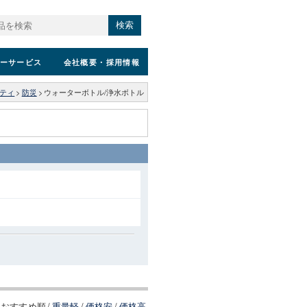
検索
ーサービス
会社概要
・採用情報
ティ
>
防災
>
ウォーターボトル/浄水ボトル
おすすめ順
/
重量軽
/
価格安
/
価格高