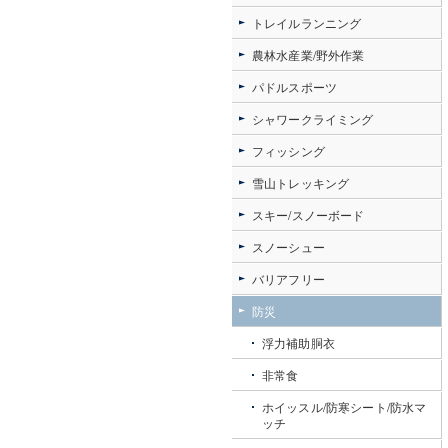
トレイルランニング
農林水産業/野外作業
パドルスポーツ
シャワークライミング
フィッシング
雪山トレッキング
スキー/スノーボード
スノーシュー
バリアフリー
防災
浮力補助胴衣
非常食
ホイッスル/防寒シート/防水マ
ッチ