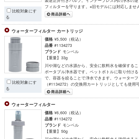
製逆止弁付きバルブ。インナープレス内の浄水の逆
フィルターを守ります。※旧モデルには対応しませ
比較対象にす
る
ウォーターフィルター カートリッジ
¥5,500（税込）
価格
#1134273
品番
モンベル
ブランド
【重量】33g
川や湖などの水源から、安全に飲料水を確保するこ
ポータブル浄水器です。ペットボトルに取り付ける
で、容器を絞ることで浄水できます。ウォーターフ
比較対象にす
（#1134272）の交換用カートリッジとしても使用
る
ウォーターフィルター
¥6,600（税込）
価格
#1134272
品番
モンベル
ブランド
【重量】50g
川や湖などの水源から、安全に飲料水を確保するこ