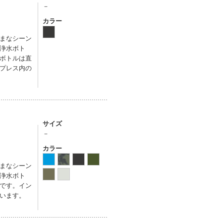
－
カラー
まなシーン
浄水ボト
ボトルは直
プレス内の
サイズ
－
カラー
まなシーン
浄水ボト
です。イン
います。