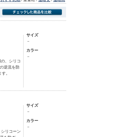
商品にのみフォーカスする
サイズ
－
カラー
－
用の、シリコ
の逆流を防
ます。
サイズ
－
カラー
－
、シリコーン