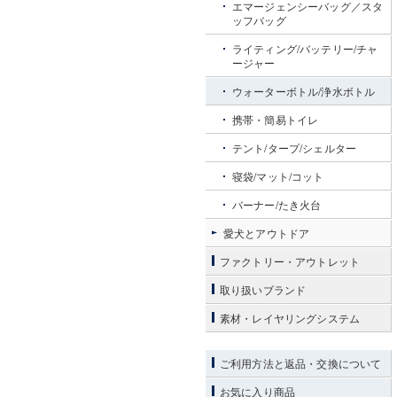
エマージェンシーバッグ／スタ
ッフバッグ
ライティング/バッテリー/チャ
ージャー
ウォーターボトル/浄水ボトル
携帯・簡易トイレ
テント/タープ/シェルター
寝袋/マット/コット
バーナー/たき火台
愛犬とアウトドア
ファクトリー・アウトレット
取り扱いブランド
素材・レイヤリングシステム
ご利用方法と返品・交換について
お気に入り商品