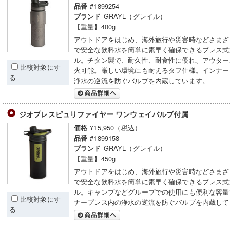
#1899254
品番
GRAYL（グレイル）
ブランド
【重量】400g
アウトドアをはじめ、海外旅行や災害時などさまざ
で安全な飲料水を簡単に素早く確保できるプレス式
ル。チタン製で、耐久性、耐食性に優れ、アウター
比較対象にす
火可能。厳しい環境にも耐えるタフ仕様。インナー
る
浄水の逆流を防ぐバルブを内蔵しています。
ジオプレスピュリファイヤー ワンウェイバルブ付属
¥15,950（税込）
価格
#1899158
品番
GRAYL（グレイル）
ブランド
【重量】450g
アウトドアをはじめ、海外旅行や災害時などさまざ
で安全な飲料水を簡単に素早く確保できるプレス式
ル。キャンプなどグループでの使用にも便利な容量
比較対象にす
ナープレス内の浄水の逆流を防ぐバルブを内蔵して
る