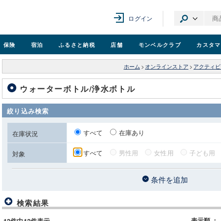
ログイン
保険
宿泊
ふるさと納税
店舗
モンベル
クラブ
カスタマ
ホーム
>
オンラインストア
>
アクティビ
ウォーターボトル/浄水ボトル
絞り込み検索
すべて
在庫あり
在庫状況
すべて
男性用
女性用
子ども用
対象
条件を追加
検索結果
表示順
：