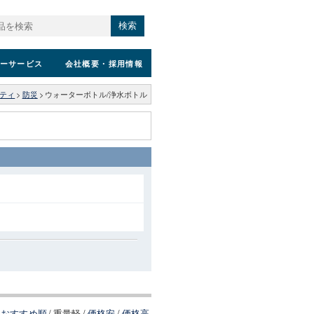
検索
ーサービス
会社概要
・採用情報
ティ
>
防災
>
ウォーターボトル/浄水ボトル
おすすめ順
/
重量軽
/
価格安
/
価格高