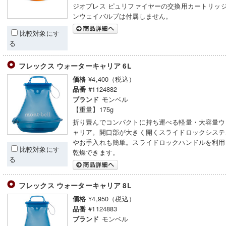
ジオプレス ピュリファイヤーの交換用カートリッジ
ンウェイバルブは付属しません。
比較対象にす
る
フレックス ウォーターキャリア 6L
¥4,400（税込）
価格
#1124882
品番
モンベル
ブランド
【重量】175g
折り畳んでコンパクトに持ち運べる軽量・大容量ウ
ャリア。開口部が大きく開くスライドロックシステ
やお手入れも簡単。スライドロックハンドルを利用
比較対象にす
乾燥できます。
る
フレックス ウォーターキャリア 8L
¥4,950（税込）
価格
#1124883
品番
モンベル
ブランド