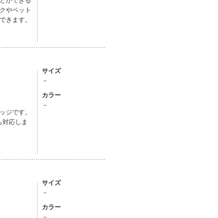
クやペット
できます。
サイズ
－
カラー
－
ッジです。
も対応しま
サイズ
－
カラー
－