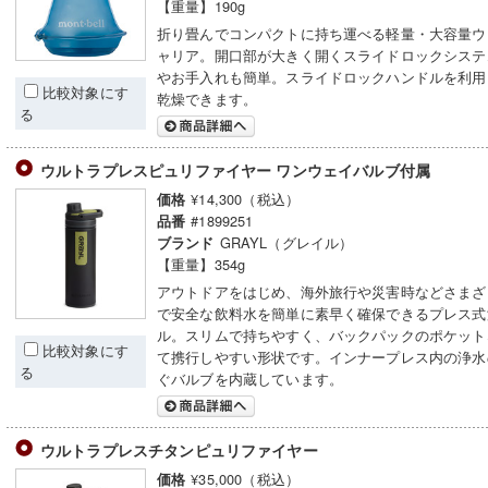
【重量】190g
折り畳んでコンパクトに持ち運べる軽量・大容量ウ
ャリア。開口部が大きく開くスライドロックシステ
やお手入れも簡単。スライドロックハンドルを利用
比較対象にす
乾燥できます。
る
ウルトラプレスピュリファイヤー ワンウェイバルブ付属
¥14,300（税込）
価格
#1899251
品番
GRAYL（グレイル）
ブランド
【重量】354g
アウトドアをはじめ、海外旅行や災害時などさまざ
で安全な飲料水を簡単に素早く確保できるプレス式
ル。スリムで持ちやすく、バックパックのポケット
比較対象にす
て携行しやすい形状です。インナープレス内の浄水
る
ぐバルブを内蔵しています。
ウルトラプレスチタンピュリファイヤー
¥35,000（税込）
価格