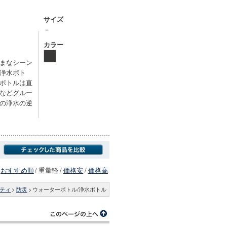
サイズ
－
カラー
まなシーン
浄水ボト
ボトルは直
などグルー
の浄水の逆
おすすめ順
/
重量軽
/
価格安
/
価格高
ティ
>
防災
>
ウォーターボトル/浄水ボトル