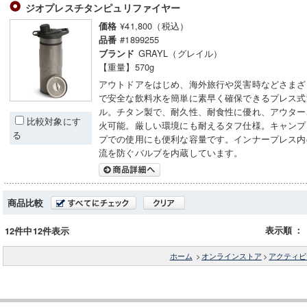
ジオプレスチタンピュリファイヤー
¥41,800（税込）
価格
#1899255
品番
GRAYL（グレイル）
ブランド
【重量】570g
アウトドアをはじめ、海外旅行や災害時などさまざ
で安全な飲料水を簡単に素早く確保できるプレス式
ル。チタン製で、耐久性、耐食性に優れ、アウター
比較対象にす
火可能。厳しい環境にも耐えるタフ仕様。キャンプ
る
プでの使用にも便利な容量です。インナープレス内
流を防ぐバルブを内蔵しています。
商品比較
表示順
：
12件中12件表示
ホーム
>
オンラインストア
>
アクティビ