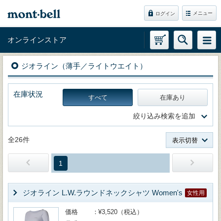
メニュー
ログイン
オンラインストア
ジオライン（薄手／ライトウエイト）
在庫状況
すべて
在庫あり
絞り込み検索を追加
全26件
表示切替
1
ジオライン L.W.ラウンドネックシャツ Women's
女性用
価格
¥3,520（税込）