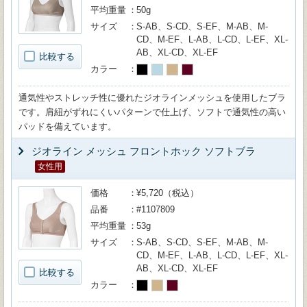
平均重量
50g
サイズ
S-AB、S-CD、S-EF、M-AB、M-
CD、M-EF、L-AB、L-CD、L-EF、XL-
AB、XL-CD、XL-EF
比較する
カラー
通気性やストレッチ性に優れたジオラインメッシュを使用したブラ
です。肩紐がずれにくいパターンで仕上げ、ソフトで通気性の高い
パッドを備えています。
ジオライン メッシュ フロントホック ソフトブラ
女性用
価格
¥5,720（税込）
品番
#1107809
平均重量
53g
サイズ
S-AB、S-CD、S-EF、M-AB、M-
CD、M-EF、L-AB、L-CD、L-EF、XL-
AB、XL-CD、XL-EF
比較する
カラー