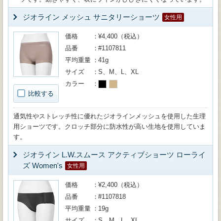
ジオライン メッシュ サニタリーショーツ
女性用
価格
¥4,400（税込）
品番
#1107811
平均重量
41g
サイズ
S、M、L、XL
カラー
比較する
通気性やストレッチ性に優れたジオラインメッシュを使用した生理
用ショーツです。クロッチ部分に防水性が高い生地を使用していま
す。
ジオライン L.W.スムース アクティブショーツ ローライ
ズ Women's
女性用
価格
¥2,400（税込）
品番
#1107818
平均重量
19g
サイズ
S、M、L、XL