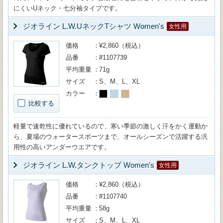
にくいUネック・七分袖タイプです。
ジオライン L.W.UネックTシャツ Women's
女性用
価格
¥2,860（税込）
品番
#1107739
平均重量
71g
サイズ
S、M、L、XL
カラー
比較する
軽量で速乾性に優れているので、寒い季節の激しく汗をかく運動か
ら、夏場のウォータースポーツまで、オールシーズンで活躍する汎
用性の高いアンダーウエアです。
ジオライン L.W.タンクトップ Women's
女性用
価格
¥2,860（税込）
品番
#1107740
平均重量
58g
サイズ
S、M、L、XL