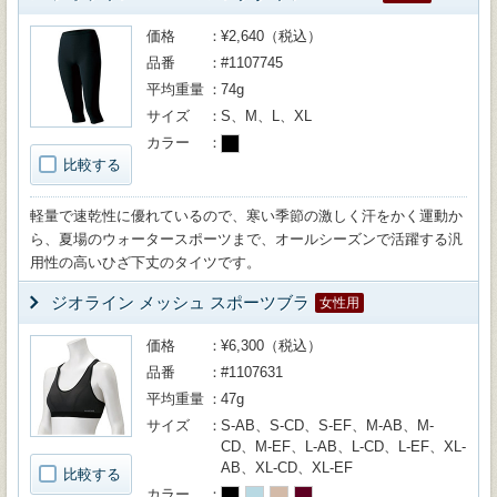
価格
¥2,640（税込）
品番
#1107745
平均重量
74g
サイズ
S、M、L、XL
カラー
比較する
軽量で速乾性に優れているので、寒い季節の激しく汗をかく運動か
ら、夏場のウォータースポーツまで、オールシーズンで活躍する汎
用性の高いひざ下丈のタイツです。
ジオライン メッシュ スポーツブラ
女性用
価格
¥6,300（税込）
品番
#1107631
平均重量
47g
サイズ
S-AB、S-CD、S-EF、M-AB、M-
CD、M-EF、L-AB、L-CD、L-EF、XL-
AB、XL-CD、XL-EF
比較する
カラー