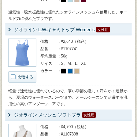
通気性・吸水拡散性に優れたジオラインメッシュを使用した、ホー
ルド力に優れたブラです。
ジオライン L.W.キャミトップ Women's
女性用
価格
¥2,640（税込）
品番
#1107741
平均重量
50g
サイズ
S、M、L、XL
カラー
比較する
軽量で速乾性に優れているので、寒い季節の激しく汗をかく運動か
ら、夏場のウォータースポーツまで、オールシーズンで活躍する汎
用性の高いアンダーウエアです。
ジオライン メッシュ ソフトブラ
女性用
価格
¥4,700（税込）
品番
#1107808