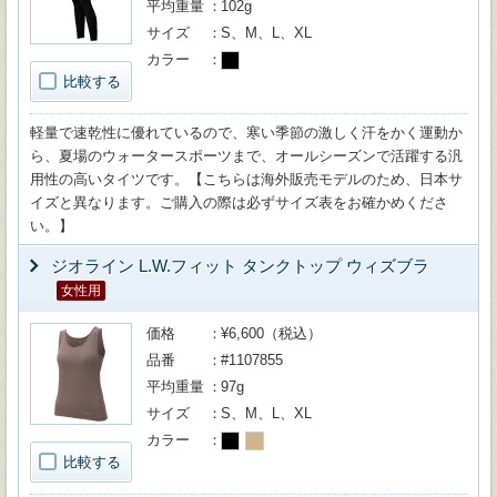
平均重量
102g
サイズ
S、M、L、XL
カラー
比較する
軽量で速乾性に優れているので、寒い季節の激しく汗をかく運動か
ら、夏場のウォータースポーツまで、オールシーズンで活躍する汎
用性の高いタイツです。【こちらは海外販売モデルのため、日本サ
イズと異なります。ご購入の際は必ずサイズ表をお確かめくださ
い。】
ジオライン L.W.フィット タンクトップ ウィズブラ
女性用
価格
¥6,600（税込）
品番
#1107855
平均重量
97g
サイズ
S、M、L、XL
カラー
比較する