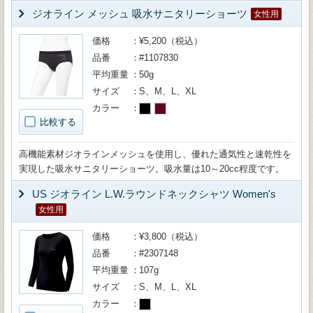
ジオライン メッシュ 吸水サニタリーショーツ
女性用
価格
¥5,200（税込）
品番
#1107830
平均重量
50g
サイズ
S、M、L、XL
カラー
比較する
高機能素材ジオラインメッシュを使用し、優れた通気性と速乾性を
実現した吸水サニタリーショーツ。吸水量は10～20cc程度です。
US ジオライン L.W.ラウンドネックシャツ Women's
女性用
価格
¥3,800（税込）
品番
#2307148
平均重量
107g
サイズ
S、M、L、XL
カラー