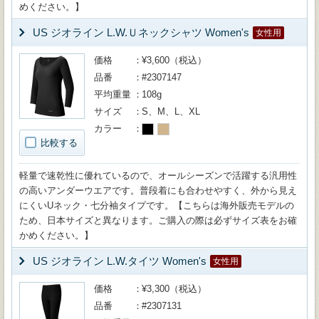
めください。】
US ジオライン L.W.Ｕネックシャツ Women's
女性用
価格
¥3,600（税込）
品番
#2307147
平均重量
108g
サイズ
S、M、L、XL
カラー
比較する
軽量で速乾性に優れているので、オールシーズンで活躍する汎用性
の高いアンダーウエアです。普段着にも合わせやすく、外から見え
にくいUネック・七分袖タイプです。【こちらは海外販売モデルの
ため、日本サイズと異なります。ご購入の際は必ずサイズ表をお確
かめください。】
US ジオライン L.W.タイツ Women's
女性用
価格
¥3,300（税込）
品番
#2307131