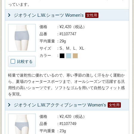
っています。
ジオライン L.W.ショーツ Women's
女性用
価格
¥2,420（税込）
品番
#1107747
平均重量
29g
サイズ
S、M、L、XL
カラー
比較する
軽量で速乾性に優れているので、寒い季節の激しく汗をかく運動か
ら、夏場のウォータースポーツまで、オールシーズンで活躍する汎
用性の高いショーツです。ソフトなゴムを用いて自然なフィット感
を実現。
ジオライン L.W.アクティブショーツ Women's
女性用
価格
¥2,420（税込）
品番
#1107749
平均重量
23g