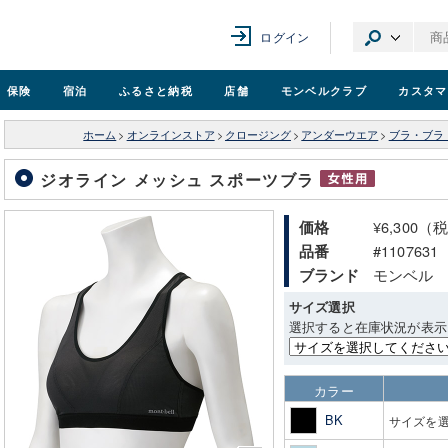
ログイン
保険
宿泊
ふるさと納税
店舗
モンベル
クラブ
カスタマ
ホーム
>
オンラインストア
>
クロージング
>
アンダーウエア
>
ブラ・ブラ
ジオライン メッシュ スポーツブラ
¥6,300（
価格
#1107631
品番
モンベル
ブランド
サイズ選択
選択すると在庫状況が表示
カラー
BK
サイズを