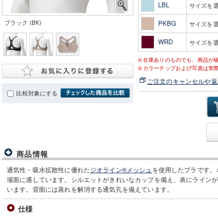
LBL
サイズを
ブラック (BK)
PKBG
サイズを
WRD
サイズを
在庫ありのものでも、商品が
カラーチップおよび写真は実
ご注文のキャンセルや返
比較対象にする
商品情報
通気性・吸水拡散性に優れた
ジオライン®メッシュ
を使用したブラです。
場面に適しています。シルエットがきれいなカップを備え、表にライン
います。背面には蒸れを解消する通気孔を備えています。
仕様