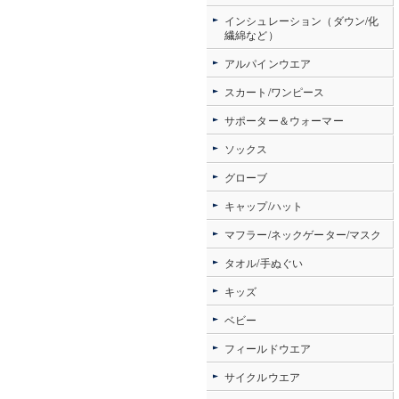
インシュレーション（ダウン/化
繊綿など）
アルパインウエア
スカート/ワンピース
サポーター＆ウォーマー
ソックス
グローブ
キャップ/ハット
マフラー/ネックゲーター/マスク
タオル/手ぬぐい
キッズ
ベビー
フィールドウエア
サイクルウエア