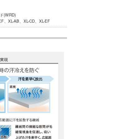
(WRD)
F、XL-AB、XL-CD、XL-EF