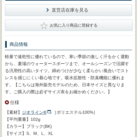
直営店在庫を見る
★
お気に入り商品に登録する
商品情報
軽量で速乾性に優れているので、寒い季節の激しく汗をかく運動
から、夏場のウォータースポーツまで、オールシーズンで活躍す
る汎用性の高いタイツ。締めつけが少なく柔らかい風合いでスト
レスを感じにくい着心地です。吸水拡散性・防臭機能に優れま
す。【こちらは海外販売モデルのため、日本サイズと異なりま
す。ご購入の際は必ずサイズ表をお確かめください。】
仕様
【素材】
ジオライン®
［ポリエステル100%］
【平均重量】102g
【カラー】ブラック(BK)
【サイズ】S、M、L、XL